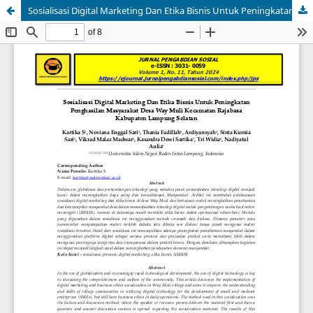
Sosialisasi Digital Marketing Dan Etika Bisnis Untuk Peningkatan Penghasilan Masyarakat Desa Way Muli Kecamatan Rajabasa Kabupaten Lampung Selatan