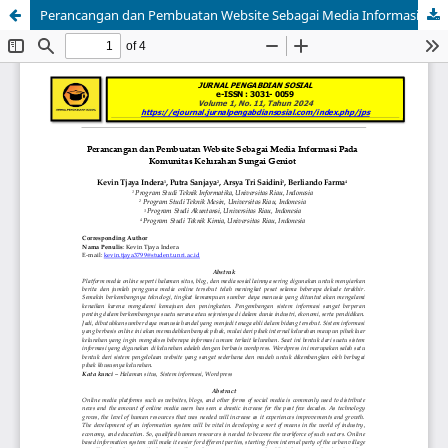
Perancangan dan Pembuatan Website Sebagai Media Informasi Pada Komunitas Kelurahan Sungai Geniot