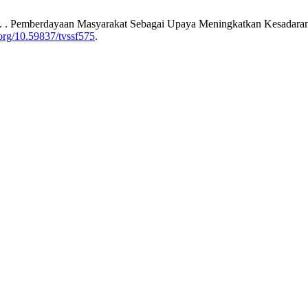
ian, M. . Pemberdayaan Masyarakat Sebagai Upaya Meningkatkan Kesada
.org/10.59837/tvssf575
.