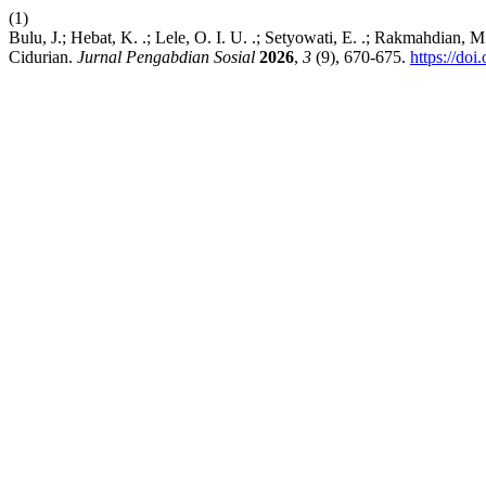
(1)
Bulu, J.; Hebat, K. .; Lele, O. I. U. .; Setyowati, E. .; Rakmahd
Cidurian.
Jurnal Pengabdian Sosial
2026
,
3
(9), 670-675.
https://doi