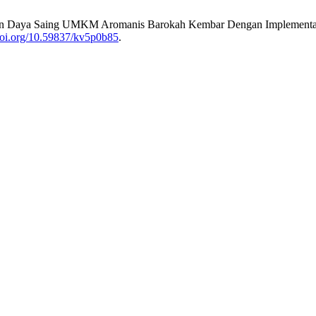
enguatan Daya Saing UMKM Aromanis Barokah Kembar Dengan Implement
/doi.org/10.59837/kv5p0b85
.