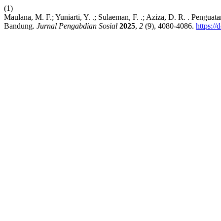
(1)
Maulana, M. F.; Yuniarti, Y. .; Sulaeman, F. .; Aziza, D. R. . P
Bandung.
Jurnal Pengabdian Sosial
2025
,
2
(9), 4080-4086.
https:/