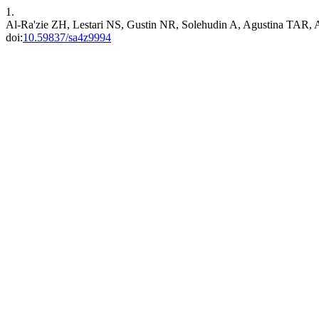
1.
Al-Ra'zie ZH, Lestari NS, Gustin NR, Solehudin A, Agustina TAR, A
doi:
10.59837/sa4z9994