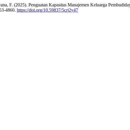
 Fitriyana, F. (2025). Penguatan Kapasitas Manajemen Keluarga Pembud
853-4860.
https://doi.org/10.59837/5crj2y47