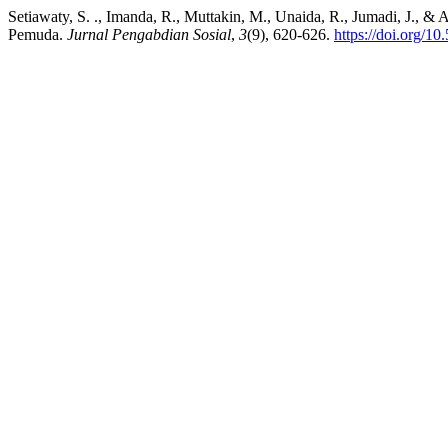
Setiawaty, S. ., Imanda, R., Muttakin, M., Unaida, R., Jumadi, J., 
Pemuda.
Jurnal Pengabdian Sosial
,
3
(9), 620-626.
https://doi.org/1