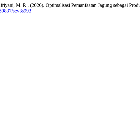
& Afriyani, M. P. . (2026). Optimalisasi Pemanfaatan Jagung sebagai P
0.59837/sev3s993