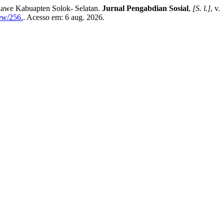
Lawe Kabuapten Solok- Selatan.
Jurnal Pengabdian Sosial
,
[S. l.]
, v.
iew/256.
. Acesso em: 6 aug. 2026.