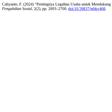
Cahyanto, F. (2024) “Pentingnya Legalitas Usaha untuk Menduk
Pengabdian Sosial
, 2(2), pp. 2693–2700.
doi:10.59837/jgbkv468
.