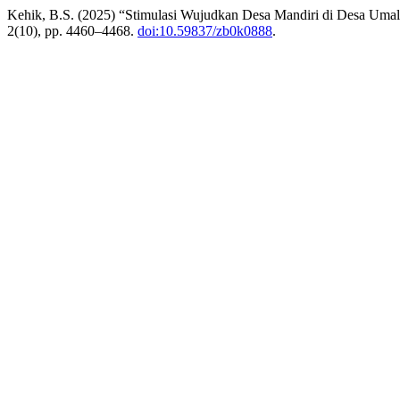
Kehik, B.S. (2025) “Stimulasi Wujudkan Desa Mandiri di Desa Um
2(10), pp. 4460–4468.
doi:10.59837/zb0k0888
.