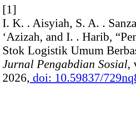
[1]
I. K. . Aisyiah, S. A. . Sanz
‘Azizah, and I. . Harib, “
Stok Logistik Umum Berbas
Jurnal Pengabdian Sosial
,
2026,
doi: 10.59837/729nq