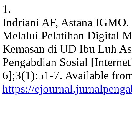
1.
Indriani AF, Astana IGM
Melalui Pelatihan Digital 
Kemasan di UD Ibu Luh Asti
Pengabdian Sosial [Internet
6];3(1):51-7. Available fro
https://ejournal.jurnalpeng