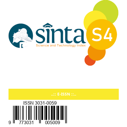
..:: E-ISSN ::..