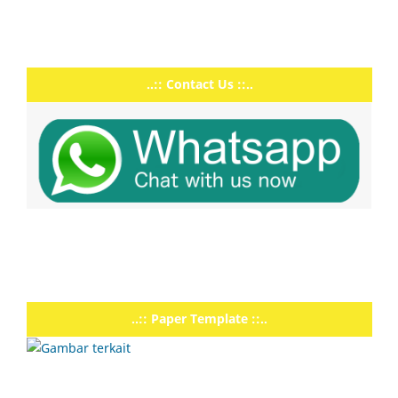
..:: Contact Us ::..
..:: Paper Template ::..