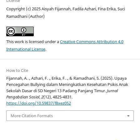
License
Copyright (c) 2025 Aisyah Fijannah, Fadila Azhari, Fina Erika, Suci
Ramadhani (Author)
This work is licensed under a
Creative Commons Attribution 4.0
International License
.
How to Cite
Fijannah, A. ., Azhari, F. ., Erika, F. ., & Ramadhani, S. (2025). Upaya
Pencegahan Bullying dalam Meningkatkan Kesehatan Psikis Anak
Sekolah Dasar di SD Negeri 13 Padang Panjang Timur.
Jurnal
Pengabdian Sosial
,
2
(12), 4825-4831.
https://doi.org/10.59837/f8xez052
More Citation Formats