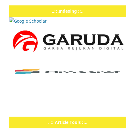
..:: Indexing ::..
..:: Article Tools ::..