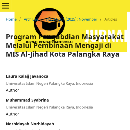
Home
/
Archives
/
Vol. 3 No. 1 (2025): November
/
Articles
Program Pengabdian Masyarakat
Melalui Pembinaan Mengaji di
MIS Al-Jihad Kota Palangka Raya
Laura Kalaij Javanoca
Universitas Islam Negeri Palangka Raya, Indonesia
Author
Muhammad Syabrina
Universitas Islam Negeri Palangka Raya, Indonesia
Author
Norhidayah Norhidayah