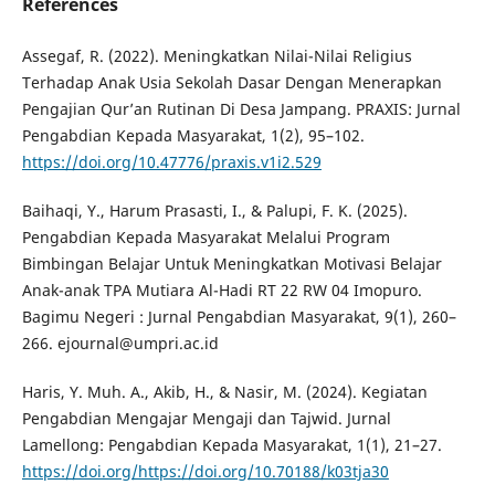
References
Assegaf, R. (2022). Meningkatkan Nilai-Nilai Religius
Terhadap Anak Usia Sekolah Dasar Dengan Menerapkan
Pengajian Qur’an Rutinan Di Desa Jampang. PRAXIS: Jurnal
Pengabdian Kepada Masyarakat, 1(2), 95–102.
https://doi.org/10.47776/praxis.v1i2.529
Baihaqi, Y., Harum Prasasti, I., & Palupi, F. K. (2025).
Pengabdian Kepada Masyarakat Melalui Program
Bimbingan Belajar Untuk Meningkatkan Motivasi Belajar
Anak-anak TPA Mutiara Al-Hadi RT 22 RW 04 Imopuro.
Bagimu Negeri : Jurnal Pengabdian Masyarakat, 9(1), 260–
266. ejournal@umpri.ac.id
Haris, Y. Muh. A., Akib, H., & Nasir, M. (2024). Kegiatan
Pengabdian Mengajar Mengaji dan Tajwid. Jurnal
Lamellong: Pengabdian Kepada Masyarakat, 1(1), 21–27.
https://doi.org/https://doi.org/10.70188/k03tja30