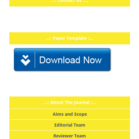
..:: Contact Us ::..
..:: Paper Template ::..
..:: About The Journal ::..
Aims and Scope
Editorial Team
Reviewer Team