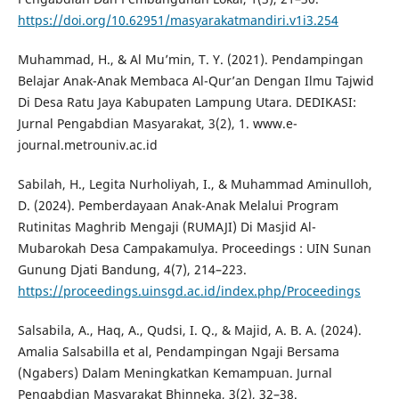
https://doi.org/10.62951/masyarakatmandiri.v1i3.254
Muhammad, H., & Al Mu’min, T. Y. (2021). Pendampingan
Belajar Anak-Anak Membaca Al-Qur’an Dengan Ilmu Tajwid
Di Desa Ratu Jaya Kabupaten Lampung Utara. DEDIKASI:
Jurnal Pengabdian Masyarakat, 3(2), 1. www.e-
journal.metrouniv.ac.id
Sabilah, H., Legita Nurholiyah, I., & Muhammad Aminulloh,
D. (2024). Pemberdayaan Anak-Anak Melalui Program
Rutinitas Maghrib Mengaji (RUMAJI) Di Masjid Al-
Mubarokah Desa Campakamulya. Proceedings : UIN Sunan
Gunung Djati Bandung, 4(7), 214–223.
https://proceedings.uinsgd.ac.id/index.php/Proceedings
Salsabila, A., Haq, A., Qudsi, I. Q., & Majid, A. B. A. (2024).
Amalia Salsabilla et al, Pendampingan Ngaji Bersama
(Ngabers) Dalam Meningkatkan Kemampuan. Jurnal
Pengabdian Masyarakat Bhinneka, 3(2), 32–38.