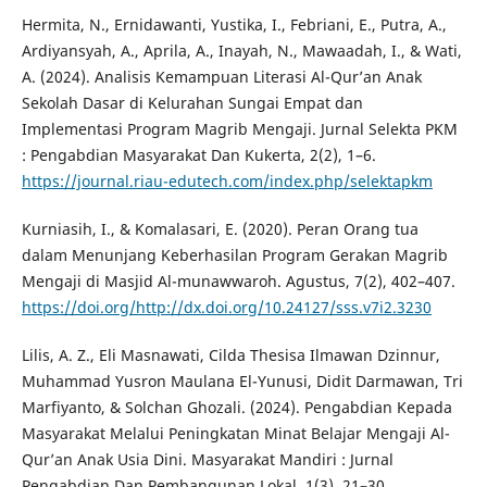
Hermita, N., Ernidawanti, Yustika, I., Febriani, E., Putra, A.,
Ardiyansyah, A., Aprila, A., Inayah, N., Mawaadah, I., & Wati,
A. (2024). Analisis Kemampuan Literasi Al-Qur’an Anak
Sekolah Dasar di Kelurahan Sungai Empat dan
Implementasi Program Magrib Mengaji. Jurnal Selekta PKM
: Pengabdian Masyarakat Dan Kukerta, 2(2), 1–6.
https://journal.riau-edutech.com/index.php/selektapkm
Kurniasih, I., & Komalasari, E. (2020). Peran Orang tua
dalam Menunjang Keberhasilan Program Gerakan Magrib
Mengaji di Masjid Al-munawwaroh. Agustus, 7(2), 402–407.
https://doi.org/http://dx.doi.org/10.24127/sss.v7i2.3230
Lilis, A. Z., Eli Masnawati, Cilda Thesisa Ilmawan Dzinnur,
Muhammad Yusron Maulana El-Yunusi, Didit Darmawan, Tri
Marfiyanto, & Solchan Ghozali. (2024). Pengabdian Kepada
Masyarakat Melalui Peningkatan Minat Belajar Mengaji Al-
Qur’an Anak Usia Dini. Masyarakat Mandiri : Jurnal
Pengabdian Dan Pembangunan Lokal, 1(3), 21–30.