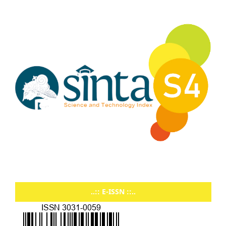
..:: E-ISSN ::..