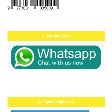
..:: Contact Us ::..
..:: Paper Template ::..