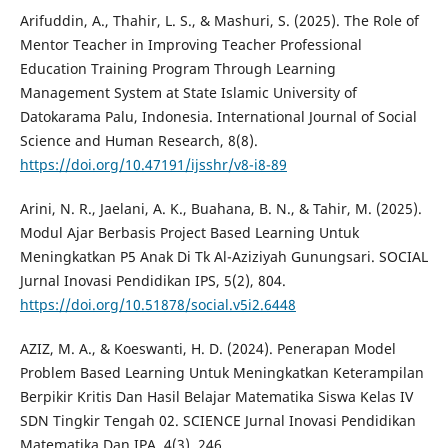
Arifuddin, A., Thahir, L. S., & Mashuri, S. (2025). The Role of
Mentor Teacher in Improving Teacher Professional
Education Training Program Through Learning
Management System at State Islamic University of
Datokarama Palu, Indonesia. International Journal of Social
Science and Human Research, 8(8).
https://doi.org/10.47191/ijsshr/v8-i8-89
Arini, N. R., Jaelani, A. K., Buahana, B. N., & Tahir, M. (2025).
Modul Ajar Berbasis Project Based Learning Untuk
Meningkatkan P5 Anak Di Tk Al-Aziziyah Gunungsari. SOCIAL
Jurnal Inovasi Pendidikan IPS, 5(2), 804.
https://doi.org/10.51878/social.v5i2.6448
AZIZ, M. A., & Koeswanti, H. D. (2024). Penerapan Model
Problem Based Learning Untuk Meningkatkan Keterampilan
Berpikir Kritis Dan Hasil Belajar Matematika Siswa Kelas IV
SDN Tingkir Tengah 02. SCIENCE Jurnal Inovasi Pendidikan
Matematika Dan IPA, 4(3), 246.