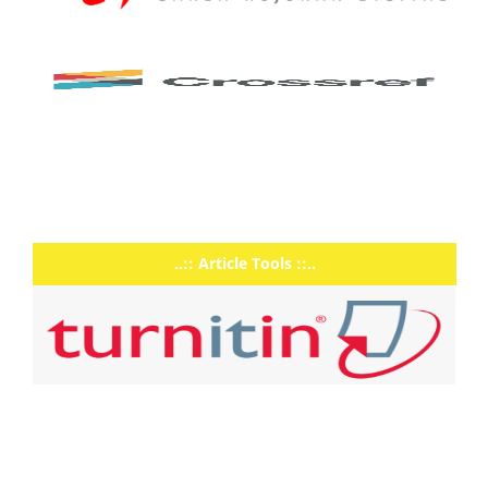
..:: Article Tools ::..