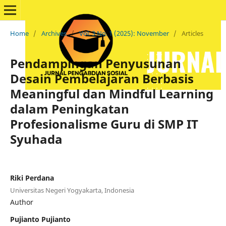
Home
/
Archives
/
Vol. 3 No. 1 (2025): November
/
Articles
Pendampingan Penyusunan
Desain Pembelajaran Berbasis
Meaningful dan Mindful Learning
dalam Peningkatan
Profesionalisme Guru di SMP IT
Syuhada
Riki Perdana
Universitas Negeri Yogyakarta, Indonesia
Author
Pujianto Pujianto