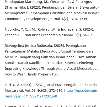
Pandapotan Marpaung, M., Weraman, P., & Putu Agus
Dharma Hita, I. (2023). Pendampingan Belajar Siswa untuk
Meningkatkan Kemampuan Calistung dan Motivasi Belajar.
Communnity Development Journal, 4(2), 1234–1239.
Nugroho, Y. C., . M., Rofiyati, W., & Indrayana, S. (2024).
Tangan 1. Jurnal Riset Kesehatan Nasional, 8(1), 54–62.
RiaAngelina Jessica Rotinsulu. (2025). Peningkatan
Pengetahuan Melalui Media Audio Visual Tentang Cara
Mencuci Tangan yang Baik dan Benar pada Siswa Taman
Kanak – Kanak Katolik St . Fransiskus Xaverius Pineleng
Improving Knowledge Through Audio-Visual Media About
How to Wash Hands Properly For.
Sari, U. A. (2023). 17232. Jurnal PKM: Pengabdian Kepada
Masyarakat, Vol. 06 No(03), 272–280.
http://repository.uin-
malang.ac.id/17232/1/17232.pdf
Siregar, D. Y., Suarni, A., Haqqi, A. Z., & Putri, D. S. (2024).