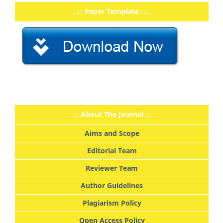
..:: Paper Template ::..
..:: About The Journal ::..
Aims and Scope
Editorial Team
Reviewer Team
Author Guidelines
Plagiarism Policy
Open Access Policy