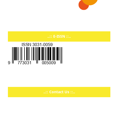
..:: E-ISSN ::..
..:: Contact Us ::..