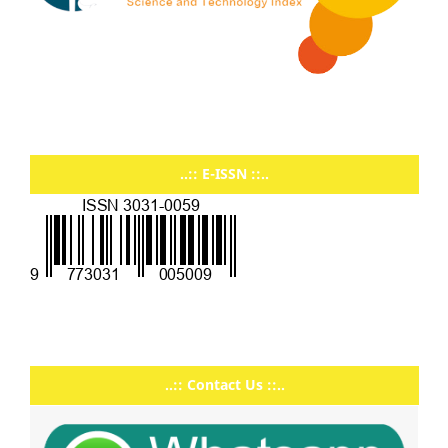
..:: E-ISSN ::..
..:: Contact Us ::..