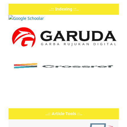
..:: Indexing ::..
..:: Article Tools ::..