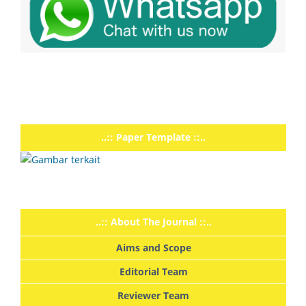
..:: Paper Template ::..
..:: About The Journal ::..
Aims and Scope
Editorial Team
Reviewer Team