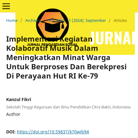
Home
/
Archives
/
Vol. 1 No. 11 (2024): September
/
Articles
Implementasi Kegiatan
Kolaboratif Musik Dalam
Meningkatkan Minat Warga
Untuk Berproses Dan Berekpresi
Di Perayaan Hut RI Ke-79
Kanzul Fikri
Sekolah Tinggi Keguruan dan Ilmu Pendidikan Citra Bakti, Indonesia
Author
DOI:
https://doi.org/10.59837/k70wjb94