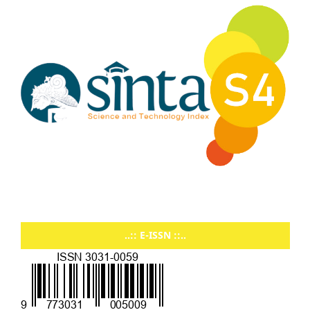
..:: E-ISSN ::..