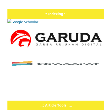
..:: Indexing ::..
..:: Article Tools ::..