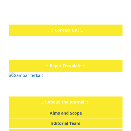
..:: Contact Us ::..
..:: Paper Template ::..
..:: About The Journal ::..
Aims and Scope
Editorial Team