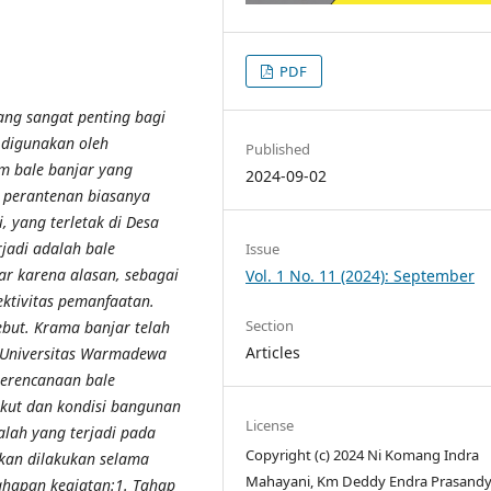
PDF
yang sangat penting bagi
 digunakan oleh
Published
m bale banjar yang
2024-09-02
e perantenan biasanya
i, yang terletak di Desa
jadi adalah bale
Issue
ar karena alasan, sebagai
Vol. 1 No. 11 (2024): September
fektivitas pemanfaatan.
Section
rsebut. Krama banjar telah
Articles
 Universitas Warmadewa
erencanaan bale
ikut dan kondisi bangunan
License
lah yang terjadi pada
Copyright (c) 2024 Ni Komang Indra
akan dilakukan selama
Mahayani, Km Deddy Endra Prasandy
tahapan kegiatan:1. Tahap