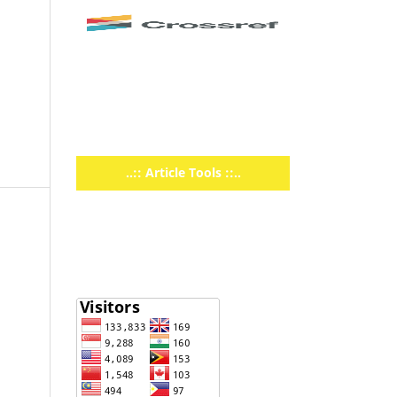
..:: Article Tools ::..