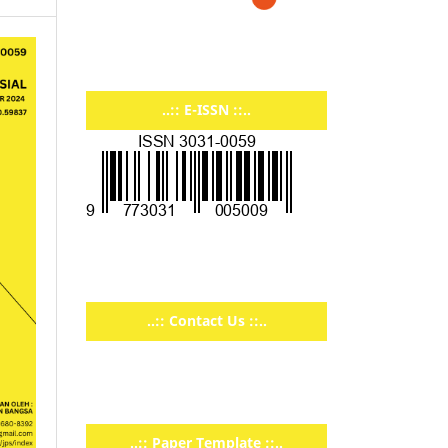
..:: E-ISSN ::..
..:: Contact Us ::..
..:: Paper Template ::..