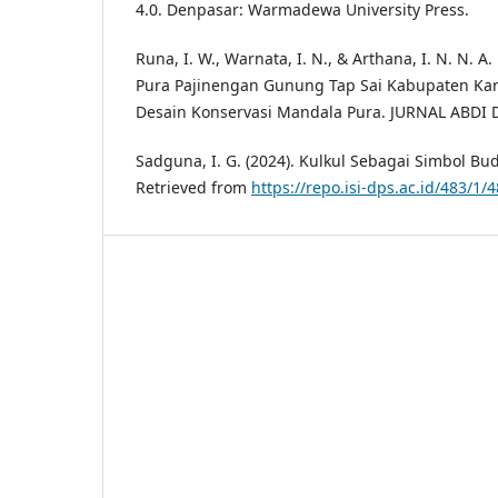
4.0. Denpasar: Warmadewa University Press.
Runa, I. W., Warnata, I. N., & Arthana, I. N. N. 
Pura Pajinengan Gunung Tap Sai Kabupaten Ka
Desain Konservasi Mandala Pura. JURNAL ABDI DA
Sadguna, I. G. (2024). Kulkul Sebagai Simbol Bu
Retrieved from
https://repo.isi-dps.ac.id/483/1/