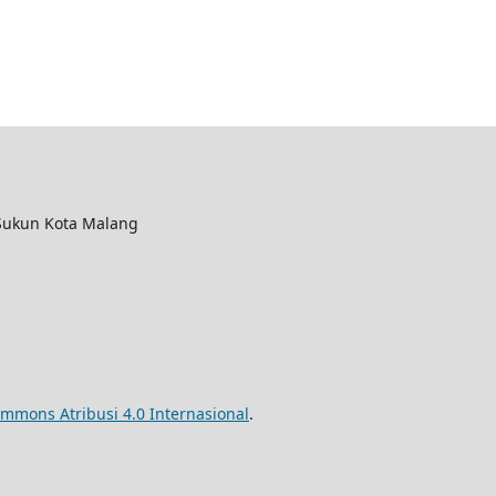
 Sukun Kota Malang
ommons Atribusi 4.0 Internasional
.