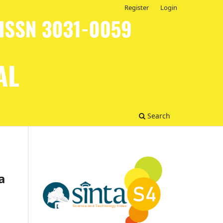
Register
Login
Search
a