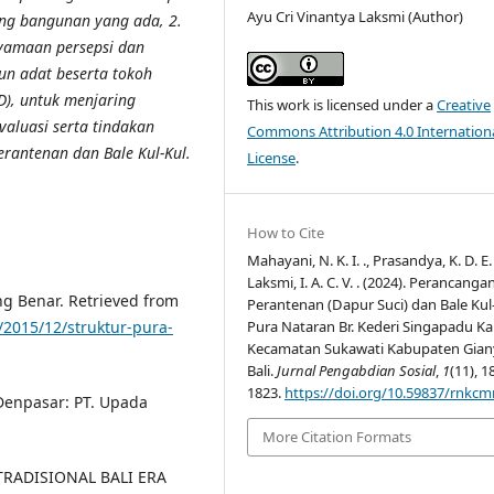
Ayu Cri Vinantya Laksmi (Author)
ing bangunan yang ada, 2.
yamaan persepsi dan
n adat beserta tokoh
D), untuk menjaring
This work is licensed under a
Creative
valuasi serta tindakan
Commons Attribution 4.0 Internation
antenan dan Bale Kul-Kul.
License
.
How to Cite
Mahayani, N. K. I. ., Prasandya, K. D. E. 
Laksmi, I. A. C. V. . (2024). Perancanga
ng Benar. Retrieved from
Perantenan (Dapur Suci) dan Bale Kul
/2015/12/struktur-pura-
Pura Nataran Br. Kederi Singapadu Ka
Kecamatan Sukawati Kabupaten Gian
Bali.
Jurnal Pengabdian Sosial
,
1
(11), 1
1823.
https://doi.org/10.59837/rnkc
 Denpasar: PT. Upada
More Citation Formats
R TRADISIONAL BALI ERA