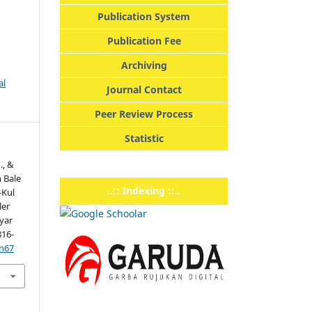
Publication System
Publication Fee
Archiving
al
Journal Contact
Peer Review Process
Statistic
., &
n Bale
..:: Indexing ::..
-Kul
ler
yar
816-
mn67