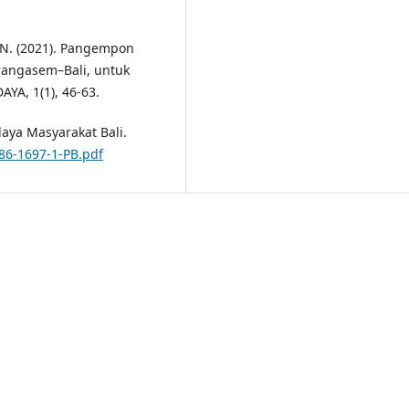
A. N. (2021). Pangempon
rangasem–Bali, untuk
YA, 1(1), 46-63.
daya Masyarakat Bali.
486-1697-1-PB.pdf