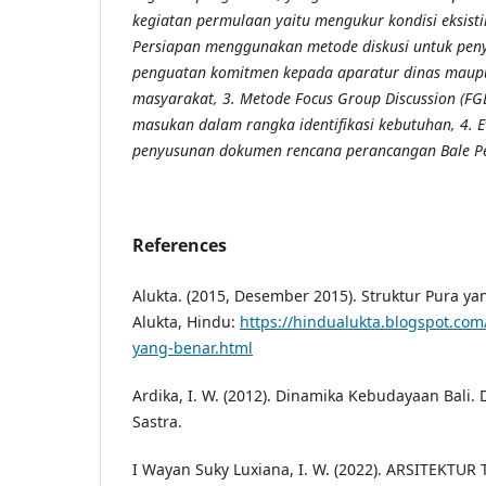
kegiatan permulaan yaitu mengukur kondisi eksist
Persiapan menggunakan metode diskusi untuk pen
penguatan komitmen kepada aparatur dinas maupu
masyarakat, 3. Metode Focus Group Discussion (FG
masukan dalam rangka identifikasi kebutuhan, 4. E
penyusunan dokumen rencana perancangan Bale Per
References
Alukta. (2015, Desember 2015). Struktur Pura ya
Alukta, Hindu:
https://hindualukta.blogspot.com
yang-benar.html
Ardika, I. W. (2012). Dinamika Kebudayaan Bali.
Sastra.
I Wayan Suky Luxiana, I. W. (2022). ARSITEKTU