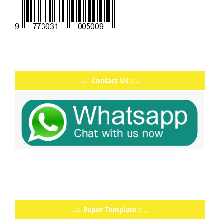
..:: Contact Us ::..
..:: Paper Template ::..