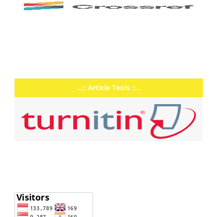
..:: Article Tools ::..