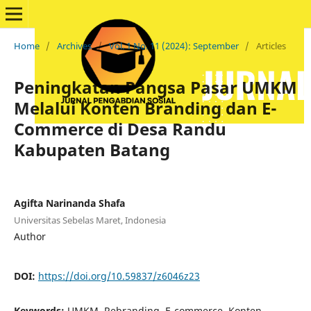
Home
/
Archives
/
Vol. 1 No. 11 (2024): September
/
Articles
Peningkatan Pangsa Pasar UMKM
Melalui Konten Branding dan E-
Commerce di Desa Randu
Kabupaten Batang
Agifta Narinanda Shafa
Universitas Sebelas Maret, Indonesia
Author
DOI:
https://doi.org/10.59837/z6046z23
Keywords:
UMKM, Rebranding, E-commerce, Konten