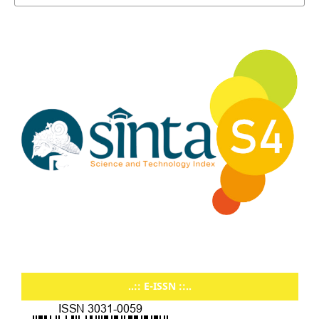
..:: E-ISSN ::..