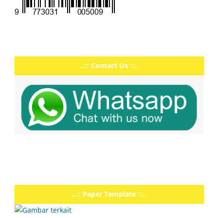
..:: Contact Us ::..
..:: Paper Template ::..