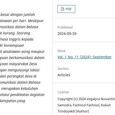
PDF
g besar dengan jumlah
atawan per hari. Meskipun
omunikasi dalam Bahasa
Published
at kurang. Seorang
2024-09-30
hasa Inggris kepada
liki kemampuan
Issue
aik wisatawan asing maupun
Vol. 1 No. 11 (2024): September
mpuan berkomunikasi dalam
ayaan masyarakat Desa
Section
engan mengunjungi lokasi
Articles
dan perangkat desa di
omunikasi dalam Bahasa
an merupakan kebutuhan
License
lalui pendekatan kegiatan
Copyright (c) 2024 Vegalyra Novantin
ketepatan yang
Samodra, Fachrozi Fachrozi, Kukuh
Tondoyekti (Author)