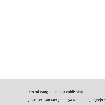
Amirul Bangun Bangsa Publishing
Jalan Terusan Mergan Raya No. 11 Tanjungrejo