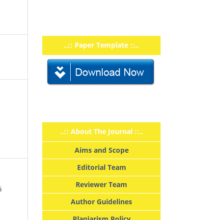
..:: Paper Template ::..
..:: About The Journal ::..
Aims and Scope
Editorial Team
Reviewer Team
i
Author Guidelines
Plagiarism Policy