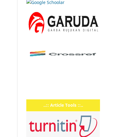
..:: Article Tools ::..