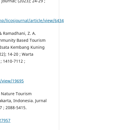
Journal; (2023); 24-29 ;
p/licosjournal/article/view/6434
 & Ramadhani, Z. A.
ommunity Based Tourism
Isata Kembang Kuning
22); 14-20 ; Warta
 ; 1410-7112 ;
le/view/19695
n Nature Tourism
karta, Indonesia. Jurnal
7 ; 2088-5415.
/27957