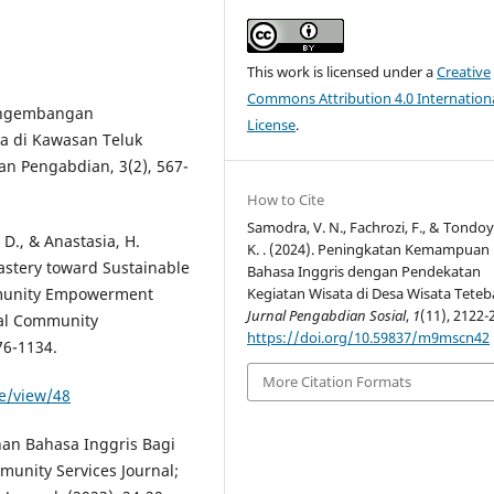
This work is licensed under a
Creative
Commons Attribution 4.0 Internation
 Pengembangan
License
.
a di Kawasan Teluk
an Pengabdian, 3(2), 567-
How to Cite
Samodra, V. N., Fachrozi, F., & Tondoy
 D., & Anastasia, H.
K. . (2024). Peningkatan Kemampuan
astery toward Sustainable
Bahasa Inggris dengan Pendekatan
ommunity Empowerment
Kegiatan Wisata di Desa Wisata Teteb
Jurnal Pengabdian Sosial
,
1
(11), 2122-
rsal Community
https://doi.org/10.59837/m9mscn42
76-1134.
More Citation Formats
le/view/48
ihan Bahasa Inggris Bagi
munity Services Journal;