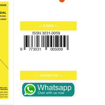
..:: E-ISSN ::..
..:: Contact Us ::..