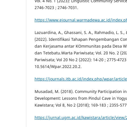
Vol. 4 No. 1 (2023): Linguistic Community Service 
2746-7023 ; 2746-7031.
https://www.ejournal.warmadewa.ac.id/index.ph
Lazuardina, A., Ghassani, S. A., Rahmadio, L. S.,
(2022). Identifikasi Tahapan Pengembangan C
dan Kerjasama antar KOmmunitas pada Desa W
dan Tetebatu.Warta Pariwisata; Vol. 20 No. 2 (20
Pariwisata; Vol 20 No 2 (2022): 14-20 ; 2775-4723
10.5614/Wpar.2022.20.2.
https://journals.itb.ac.id/index.php/wpar/artic
Musadad, M. (2018). Community Participation i
Development: Lessons from Pindul Cave in Yogya
Kawistara; Vol 8, No 2 (2018); 169-183 ; 2355-577
https://jurnal.ugm.ac.id/kawistara/article/view