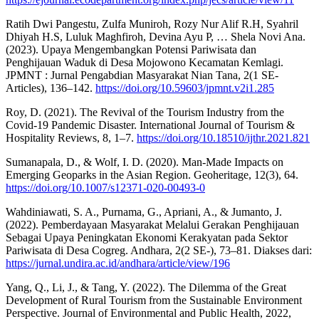
Ratih Dwi Pangestu, Zulfa Muniroh, Rozy Nur Alif R.H, Syahril
Dhiyah H.S, Luluk Maghfiroh, Devina Ayu P, … Shela Novi Ana.
(2023). Upaya Mengembangkan Potensi Pariwisata dan
Penghijauan Waduk di Desa Mojowono Kecamatan Kemlagi.
JPMNT : Jurnal Pengabdian Masyarakat Nian Tana, 2(1 SE-
Articles), 136–142.
https://doi.org/10.59603/jpmnt.v2i1.285
Roy, D. (2021). The Revival of the Tourism Industry from the
Covid-19 Pandemic Disaster. International Journal of Tourism &
Hospitality Reviews, 8, 1–7.
https://doi.org/10.18510/ijthr.2021.821
Sumanapala, D., & Wolf, I. D. (2020). Man-Made Impacts on
Emerging Geoparks in the Asian Region. Geoheritage, 12(3), 64.
https://doi.org/10.1007/s12371-020-00493-0
Wahdiniawati, S. A., Purnama, G., Apriani, A., & Jumanto, J.
(2022). Pemberdayaan Masyarakat Melalui Gerakan Penghijauan
Sebagai Upaya Peningkatan Ekonomi Kerakyatan pada Sektor
Pariwisata di Desa Cogreg. Andhara, 2(2 SE-), 73–81. Diakses dari:
https://jurnal.undira.ac.id/andhara/article/view/196
Yang, Q., Li, J., & Tang, Y. (2022). The Dilemma of the Great
Development of Rural Tourism from the Sustainable Environment
Perspective. Journal of Environmental and Public Health, 2022,