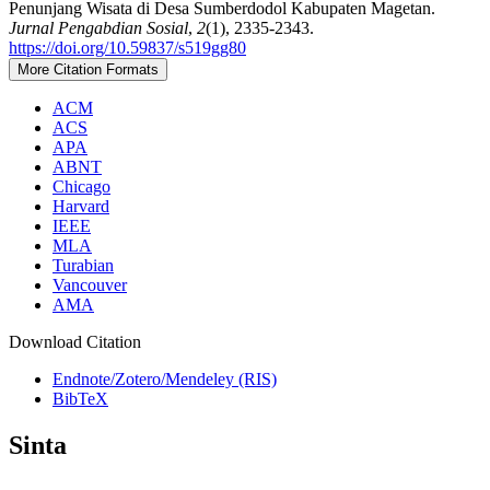
Penunjang Wisata di Desa Sumberdodol Kabupaten Magetan.
Jurnal Pengabdian Sosial
,
2
(1), 2335-2343.
https://doi.org/10.59837/s519gg80
More Citation Formats
ACM
ACS
APA
ABNT
Chicago
Harvard
IEEE
MLA
Turabian
Vancouver
AMA
Download Citation
Endnote/Zotero/Mendeley (RIS)
BibTeX
Sinta