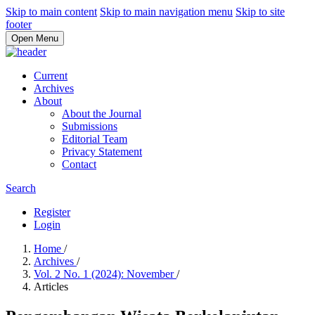
Skip to main content
Skip to main navigation menu
Skip to site
footer
Open Menu
Current
Archives
About
About the Journal
Submissions
Editorial Team
Privacy Statement
Contact
Search
Register
Login
Home
/
Archives
/
Vol. 2 No. 1 (2024): November
/
Articles