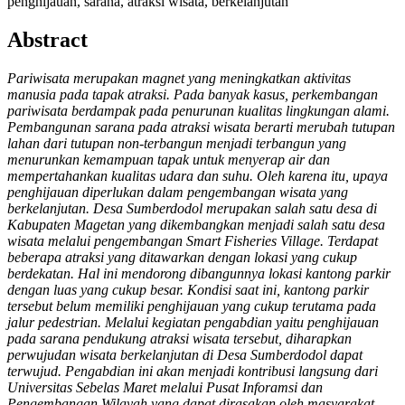
penghijauan, sarana, atraksi wisata, berkelanjutan
Abstract
Pariwisata merupakan magnet yang meningkatkan aktivitas
manusia pada tapak atraksi. Pada banyak kasus, perkembangan
pariwisata berdampak pada penurunan kualitas lingkungan alami.
Pembangunan sarana pada atraksi wisata berarti merubah tutupan
lahan dari tutupan non-terbangun menjadi terbangun yang
menurunkan kemampuan tapak untuk menyerap air dan
mempertahankan kualitas udara dan suhu. Oleh karena itu, upaya
penghijauan diperlukan dalam pengembangan wisata yang
berkelanjutan. Desa Sumberdodol merupakan salah satu desa di
Kabupaten Magetan yang dikembangkan menjadi salah satu desa
wisata melalui pengembangan Smart Fisheries Village. Terdapat
beberapa atraksi yang ditawarkan dengan lokasi yang cukup
berdekatan. Hal ini mendorong dibangunnya lokasi kantong parkir
dengan luas yang cukup besar. Kondisi saat ini, kantong parkir
tersebut belum memiliki penghijauan yang cukup terutama pada
jalur pedestrian. Melalui kegiatan pengabdian yaitu penghijauan
pada sarana pendukung atraksi wisata tersebut, diharapkan
perwujudan wisata berkelanjutan di Desa Sumberdodol dapat
terwujud. Pengabdian ini akan menjadi kontribusi langsung dari
Universitas Sebelas Maret melalui Pusat Inforamsi dan
Pengembangan Wilayah yang dapat dirasakan oleh masyarakat.