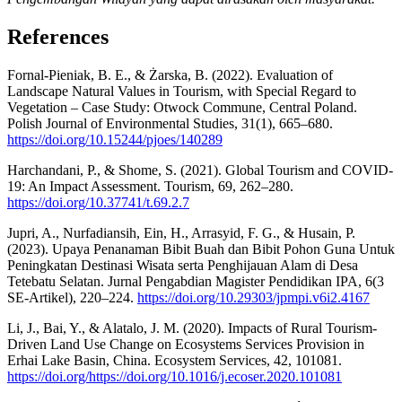
References
Fornal-Pieniak, B. E., & Żarska, B. (2022). Evaluation of
Landscape Natural Values in Tourism, with Special Regard to
Vegetation – Case Study: Otwock Commune, Central Poland.
Polish Journal of Environmental Studies, 31(1), 665–680.
https://doi.org/10.15244/pjoes/140289
Harchandani, P., & Shome, S. (2021). Global Tourism and COVID-
19: An Impact Assessment. Tourism, 69, 262–280.
https://doi.org/10.37741/t.69.2.7
Jupri, A., Nurfadiansih, Ein, H., Arrasyid, F. G., & Husain, P.
(2023). Upaya Penanaman Bibit Buah dan Bibit Pohon Guna Untuk
Peningkatan Destinasi Wisata serta Penghijauan Alam di Desa
Tetebatu Selatan. Jurnal Pengabdian Magister Pendidikan IPA, 6(3
SE-Artikel), 220–224.
https://doi.org/10.29303/jpmpi.v6i2.4167
Li, J., Bai, Y., & Alatalo, J. M. (2020). Impacts of Rural Tourism-
Driven Land Use Change on Ecosystems Services Provision in
Erhai Lake Basin, China. Ecosystem Services, 42, 101081.
https://doi.org/https://doi.org/10.1016/j.ecoser.2020.101081