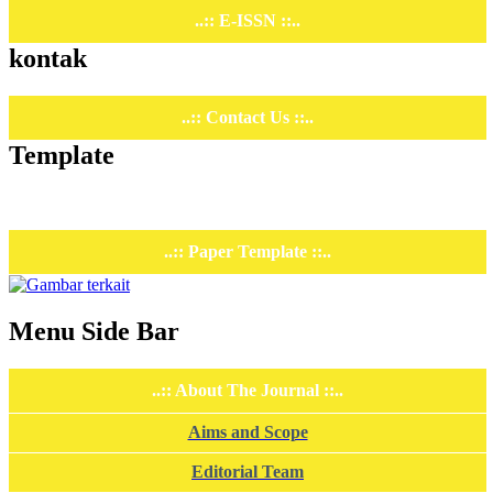
..:: E-ISSN ::..
kontak
..:: Contact Us ::..
Template
..:: Paper Template ::..
Menu Side Bar
..:: About The Journal ::..
Aims and Scope
Editorial Team