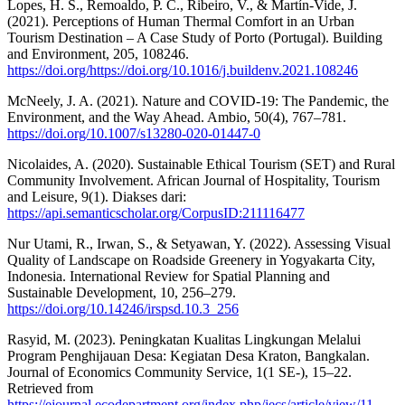
Lopes, H. S., Remoaldo, P. C., Ribeiro, V., & Martín-Vide, J.
(2021). Perceptions of Human Thermal Comfort in an Urban
Tourism Destination – A Case Study of Porto (Portugal). Building
and Environment, 205, 108246.
https://doi.org/https://doi.org/10.1016/j.buildenv.2021.108246
McNeely, J. A. (2021). Nature and COVID-19: The Pandemic, the
Environment, and the Way Ahead. Ambio, 50(4), 767–781.
https://doi.org/10.1007/s13280-020-01447-0
Nicolaides, A. (2020). Sustainable Ethical Tourism (SET) and Rural
Community Involvement. African Journal of Hospitality, Tourism
and Leisure, 9(1). Diakses dari:
https://api.semanticscholar.org/CorpusID:211116477
Nur Utami, R., Irwan, S., & Setyawan, Y. (2022). Assessing Visual
Quality of Landscape on Roadside Greenery in Yogyakarta City,
Indonesia. International Review for Spatial Planning and
Sustainable Development, 10, 256–279.
https://doi.org/10.14246/irspsd.10.3_256
Rasyid, M. (2023). Peningkatan Kualitas Lingkungan Melalui
Program Penghijauan Desa: Kegiatan Desa Kraton, Bangkalan.
Journal of Economics Community Service, 1(1 SE-), 15–22.
Retrieved from
https://ejournal.ecodepartment.org/index.php/jecs/article/view/11