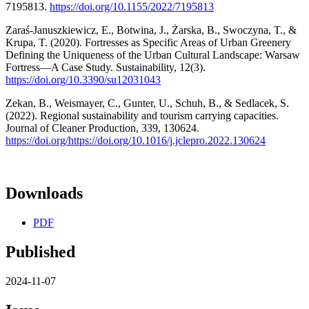
7195813.
https://doi.org/10.1155/2022/7195813
Zaraś-Januszkiewicz, E., Botwina, J., Żarska, B., Swoczyna, T., &
Krupa, T. (2020). Fortresses as Specific Areas of Urban Greenery
Defining the Uniqueness of the Urban Cultural Landscape: Warsaw
Fortress—A Case Study. Sustainability, 12(3).
https://doi.org/10.3390/su12031043
Zekan, B., Weismayer, C., Gunter, U., Schuh, B., & Sedlacek, S.
(2022). Regional sustainability and tourism carrying capacities.
Journal of Cleaner Production, 339, 130624.
https://doi.org/https://doi.org/10.1016/j.jclepro.2022.130624
Downloads
PDF
Published
2024-11-07