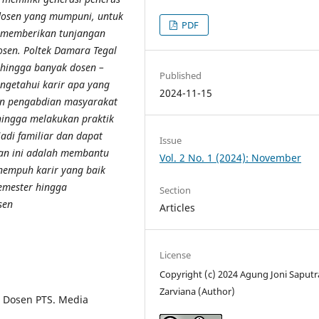
dosen yang mumpuni, untuk
PDF
 memberikan tunjangan
osen. Poltek Damara Tegal
ehingga banyak dosen –
Published
getahui karir apa yang
2024-11-15
an pengabdian masyarakat
 hingga melakukan praktik
di familiar dan dapat
Issue
tan ini adalah membantu
Vol. 2 No. 1 (2024): November
empuh karir yang baik
emester hingga
Section
sen
Articles
License
Copyright (c) 2024 Agung Joni Saputra
Zarviana (Author)
a Dosen PTS. Media