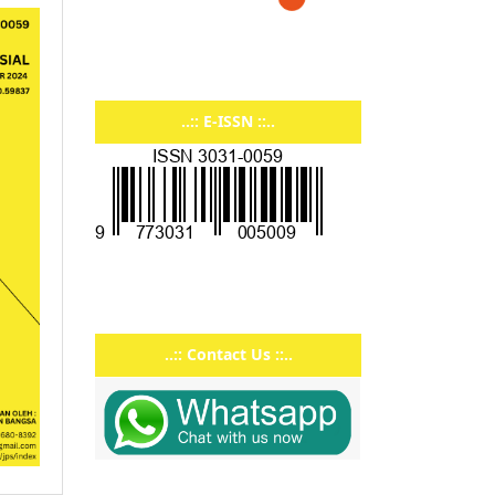
..:: E-ISSN ::..
..:: Contact Us ::..