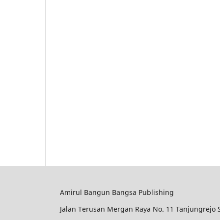
Amirul Bangun Bangsa Publishing
Jalan Terusan Mergan Raya No. 11 Tanjungrejo