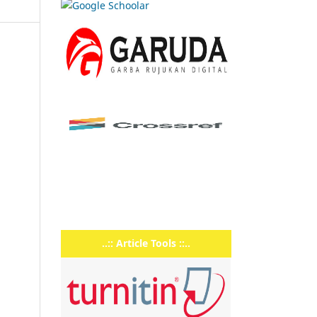
..:: Article Tools ::..