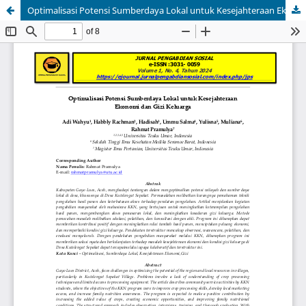
Optimalisasi Potensi Sumberdaya Lokal untuk Kesejahteraan Ekonomi dan Gizi Keluarga