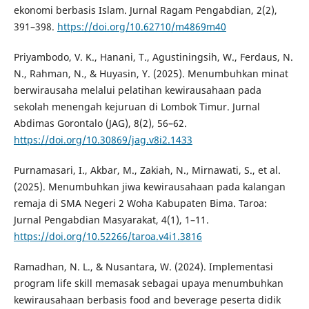
ekonomi berbasis Islam. Jurnal Ragam Pengabdian, 2(2),
391–398.
https://doi.org/10.62710/m4869m40
Priyambodo, V. K., Hanani, T., Agustiningsih, W., Ferdaus, N.
N., Rahman, N., & Huyasin, Y. (2025). Menumbuhkan minat
berwirausaha melalui pelatihan kewirausahaan pada
sekolah menengah kejuruan di Lombok Timur. Jurnal
Abdimas Gorontalo (JAG), 8(2), 56–62.
https://doi.org/10.30869/jag.v8i2.1433
Purnamasari, I., Akbar, M., Zakiah, N., Mirnawati, S., et al.
(2025). Menumbuhkan jiwa kewirausahaan pada kalangan
remaja di SMA Negeri 2 Woha Kabupaten Bima. Taroa:
Jurnal Pengabdian Masyarakat, 4(1), 1–11.
https://doi.org/10.52266/taroa.v4i1.3816
Ramadhan, N. L., & Nusantara, W. (2024). Implementasi
program life skill memasak sebagai upaya menumbuhkan
kewirausahaan berbasis food and beverage peserta didik