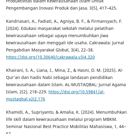
Produktivitas dalam Kewirausahaan Islam Untuk
Pengembangan Inovasi Produk dan Jasa. 3(5), 417–425.
Kandriasari, A., Fadiati, A., Agniya, B. F., & Firmansyach, F.
(2024). Edukasi masyarakat sekolah melalui pelatihan
kewirausahaan sebagai upaya menumbuhkan jiwa
kewirausahaan dan menggali ide usaha. Cakrawala: Jurnal
Pengabdian Masyarakat Global, 3(4), 22–38.
https://doi.org/10.30640/cakrawala.v3i4.320
Khairani, S. A., Liana, I., Mina, Z., & Hasni, D. M. (2025). Al-
Qur’an dan hadis Nabi sebagai landasan pendidikan
kewirausahaan dalam Islam. AL-MUSTAQBAL: Jurnal Agama
Islam, 2(2), 218–229.
https://doi.org/10.59841/al-
mustaqbal.v2i2.176
Khamidi, A., Supriyanto, & Amalia, K. (2024). Menumbuhkan
life skill dalam kewirausahaan melalui program MBKM.
Seminar Nasional Best Practice Mobilitas Mahasiswa, 1, 44–
52.