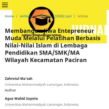
Home
/
Archives
/
Vol. 3 No. 8 (2026): Juni
/
Articles
Membangun Jiwa Entepreneur
Muda Melalui Pelatihan Berbasis
Nilai-Nilai Islam di Lembaga
Pendidikan SMA/SMK/MA
Wilayah Kecamatan Paciran
Zahrotul Ma’sah
Universitas Muhammadiyah Lamongan, Indonesia
Author
Agus Wahid Suyoto
Universitas Muhammadiyah Lamongan, Indonesia