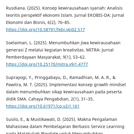
Rusdiana. (2025). Konsep kewirausahaan syariah: Analisis
teoritis perspektif ekonomi Islam. Jurnal EKOBIS-DA: Jurnal
Ekonomi dan Bisnis, 6(2), 76–85.
https://doi.org/10.58791/febi.v6i02.517
Soelaiman, L. (2025). Menumbuhkan jiwa kewirausahaan
generasi Z melalui kegiatan kreativitas. MITRA: Jurnal
Pemberdayaan Masyarakat, 9(1), 53–62.
https://doi.org/10.25170/mitra.v9i1.4777
Suprayogi, Y., Pringgabayu, D., Ramadhian, M. A. R., &
Pawitra, M. T. (2025). Implementasi konsep growth mindset
dalam menumbuhkan sikap kewirausahaan pada peserta
didik SMA. Cahaya Pengabdian, 2(1), 31–35.
https://doi.org/10.61971/cp.v2i1.161
Susilo, E., & Mustikawati, D. (2025). Makna Pengalaman
Mahasiswa dalam Pembelajaran Berbasis Service Learning
pada Matakuliah Playdate untuk Menumbuhkan