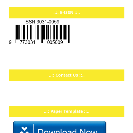
..:: E-ISSN ::..
..:: Contact Us ::..
..:: Paper Template ::..