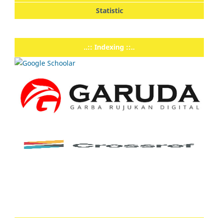
Statistic
..:: Indexing ::..