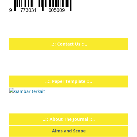
..:: Contact Us ::..
..:: Paper Template ::..
..:: About The Journal ::..
Aims and Scope