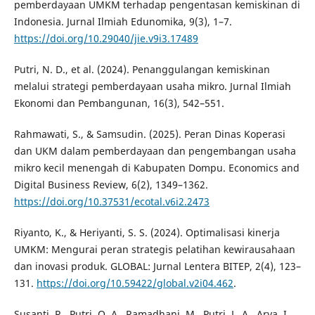
pemberdayaan UMKM terhadap pengentasan kemiskinan di
Indonesia. Jurnal Ilmiah Edunomika, 9(3), 1–7.
https://doi.org/10.29040/jie.v9i3.17489
Putri, N. D., et al. (2024). Penanggulangan kemiskinan
melalui strategi pemberdayaan usaha mikro. Jurnal Ilmiah
Ekonomi dan Pembangunan, 16(3), 542–551.
Rahmawati, S., & Samsudin. (2025). Peran Dinas Koperasi
dan UKM dalam pemberdayaan dan pengembangan usaha
mikro kecil menengah di Kabupaten Dompu. Economics and
Digital Business Review, 6(2), 1349–1362.
https://doi.org/10.37531/ecotal.v6i2.2473
Riyanto, K., & Heriyanti, S. S. (2024). Optimalisasi kinerja
UMKM: Mengurai peran strategis pelatihan kewirausahaan
dan inovasi produk. GLOBAL: Jurnal Lentera BITEP, 2(4), 123–
131.
https://doi.org/10.59422/global.v2i04.462
.
Susanti, R., Putri, O. A., Ramadhani, M., Putri, L. A., Arya, I.,