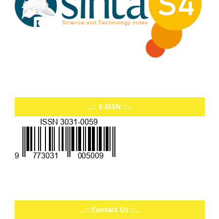
..:: E-ISSN ::..
..:: Contact Us ::..