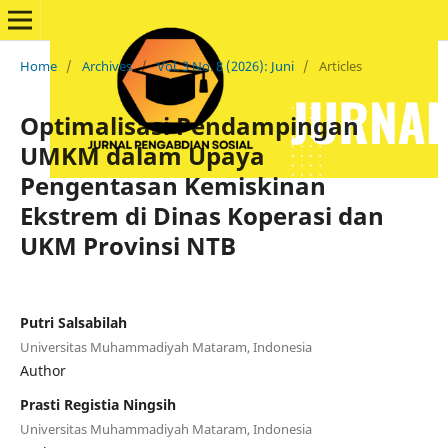
Home
/
Archives
/
Vol. 3 No. 8 (2026): Juni
/
Articles
Optimalisasi Pendampingan
UMKM dalam Upaya
Pengentasan Kemiskinan
Ekstrem di Dinas Koperasi dan
UKM Provinsi NTB
Putri Salsabilah
Universitas Muhammadiyah Mataram, Indonesia
Author
Prasti Registia Ningsih
Universitas Muhammadiyah Mataram, Indonesia