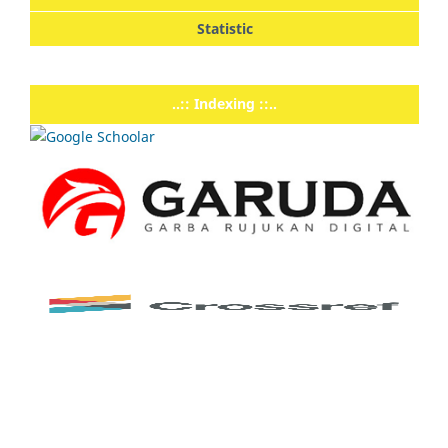
Statistic
..:: Indexing ::..