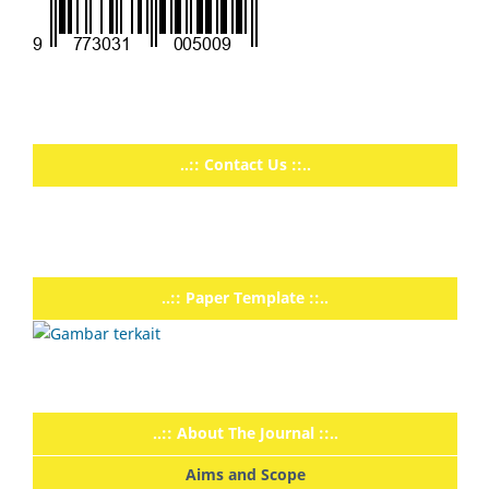
..:: Contact Us ::..
..:: Paper Template ::..
..:: About The Journal ::..
Aims and Scope