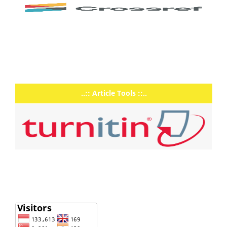
..:: Article Tools ::..