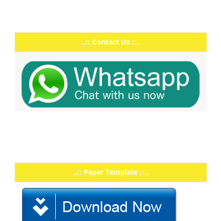
..:: Contact Us ::..
..:: Paper Template ::..