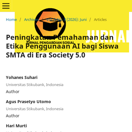
Home
/
Archives
/
Vol. 3 No. 8 (2026): Juni
/
Articles
Peningkatan Pemahaman dan
Etika Penggunaan AI bagi Siswa
SMTA di Era Society 5.0
Yohanes Suhari
Universitas Stikubank, Indonesia
Author
Agus Prasetyo Utomo
Universitas Stikubank, Indonesia
Author
Hari Murti