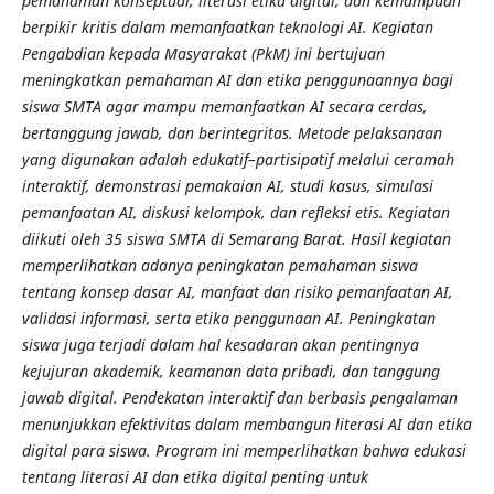
pemahaman konseptual, literasi etika digital, dan kemampuan
berpikir kritis dalam memanfaatkan teknologi AI. Kegiatan
Pengabdian kepada Masyarakat (PkM) ini bertujuan
meningkatkan pemahaman AI dan etika penggunaannya bagi
siswa SMTA agar mampu memanfaatkan AI secara cerdas,
bertanggung jawab, dan berintegritas. Metode pelaksanaan
yang digunakan adalah edukatif–partisipatif melalui ceramah
interaktif, demonstrasi pemakaian AI, studi kasus, simulasi
pemanfaatan AI, diskusi kelompok, dan refleksi etis. Kegiatan
diikuti oleh 35 siswa SMTA di Semarang Barat. Hasil kegiatan
memperlihatkan adanya peningkatan pemahaman siswa
tentang konsep dasar AI, manfaat dan risiko pemanfaatan AI,
validasi informasi, serta etika penggunaan AI. Peningkatan
siswa juga terjadi dalam hal kesadaran akan pentingnya
kejujuran akademik, keamanan data pribadi, dan tanggung
jawab digital. Pendekatan interaktif dan berbasis pengalaman
menunjukkan efektivitas dalam membangun literasi AI dan etika
digital para siswa. Program ini memperlihatkan bahwa edukasi
tentang literasi AI dan etika digital penting untuk