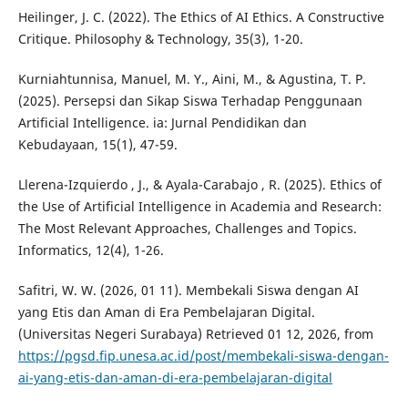
Heilinger, J. C. (2022). The Ethics of AI Ethics. A Constructive
Critique. Philosophy & Technology, 35(3), 1-20.
Kurniahtunnisa, Manuel, M. Y., Aini, M., & Agustina, T. P.
(2025). Persepsi dan Sikap Siswa Terhadap Penggunaan
Artificial Intelligence. ia: Jurnal Pendidikan dan
Kebudayaan, 15(1), 47-59.
Llerena-Izquierdo , J., & Ayala-Carabajo , R. (2025). Ethics of
the Use of Artificial Intelligence in Academia and Research:
The Most Relevant Approaches, Challenges and Topics.
Informatics, 12(4), 1-26.
Safitri, W. W. (2026, 01 11). Membekali Siswa dengan AI
yang Etis dan Aman di Era Pembelajaran Digital.
(Universitas Negeri Surabaya) Retrieved 01 12, 2026, from
https://pgsd.fip.unesa.ac.id/post/membekali-siswa-dengan-
ai-yang-etis-dan-aman-di-era-pembelajaran-digital