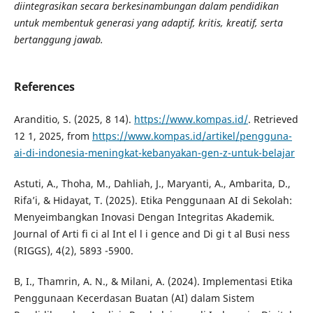
diintegrasikan secara berkesinambungan dalam pendidikan
untuk membentuk generasi yang adaptif, kritis, kreatif, serta
bertanggung jawab.
References
Aranditio, S. (2025, 8 14).
https://www.kompas.id/
. Retrieved
12 1, 2025, from
https://www.kompas.id/artikel/pengguna-
ai-di-indonesia-meningkat-kebanyakan-gen-z-untuk-belajar
Astuti, A., Thoha, M., Dahliah, J., Maryanti, A., Ambarita, D.,
Rifa’i, & Hidayat, T. (2025). Etika Penggunaan AI di Sekolah:
Menyeimbangkan Inovasi Dengan Integritas Akademik.
Journal of Arti fi ci al Int el l i gence and Di gi t al Busi ness
(RIGGS), 4(2), 5893 -5900.
B, I., Thamrin, A. N., & Milani, A. (2024). Implementasi Etika
Penggunaan Kecerdasan Buatan (AI) dalam Sistem