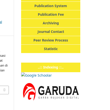
Publication System
Publication Fee
al
Archiving
Journal Contact
Peer Review Process
Statistic
,
isasi
at
an di
..:: Indexing ::..
ian