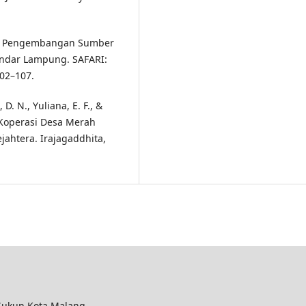
isasi Pengembangan Sumber
andar Lampung. SAFARI:
102–107.
 D. N., Yuliana, E. F., &
n Koperasi Desa Merah
jahtera. Irajagaddhita,
 Sukun Kota Malang