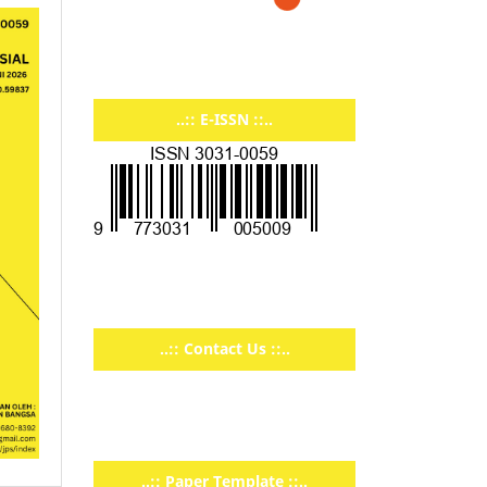
..:: E-ISSN ::..
..:: Contact Us ::..
..:: Paper Template ::..