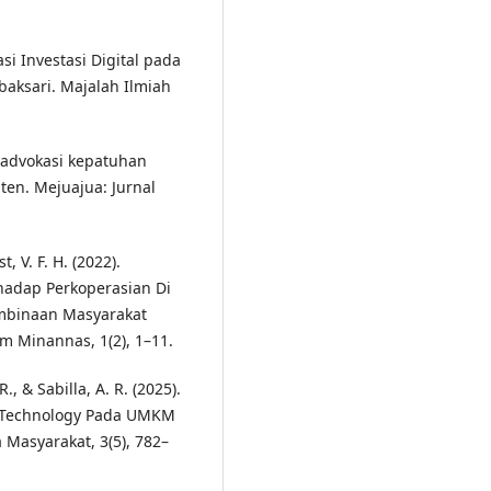
rasi Investasi Digital pada
aksari. Majalah Ilmiah
s advokasi kepatuhan
ten. Mejuajua: Jurnal
, V. F. H. (2022).
rhadap Perkoperasian Di
embinaan Masyarakat
m Minannas, 1(2), 1–11.
R., & Sabilla, A. R. (2025).
l Technology Pada UMKM
 Masyarakat, 3(5), 782–