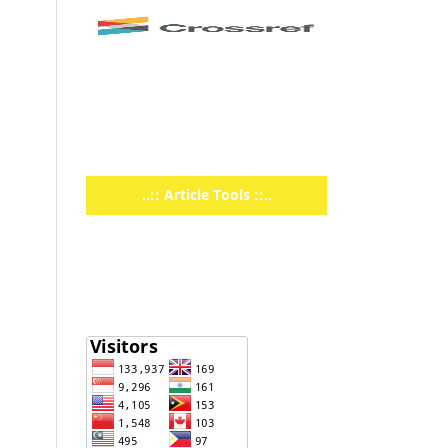
..:: Article Tools ::..