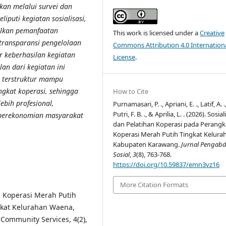
kan melalui survei dan
iputi kegiatan sosialisasi,
nalkan pemanfaatan
This work is licensed under a
Creative
 transparansi pengelolaan
Commons Attribution 4.0 Internation
r keberhasilan kegiatan
License
.
an dari kegiatan ini
g terstruktur mampu
kat koperasi, sehingga
How to Cite
ebih profesional,
Purnamasari, P. ., Apriani, E. ., Latif, A. .
Putri, F. B. ., & Aprilia, L. . (2026). Sosial
 perekonomian masyarakat
dan Pelatihan Koperasi pada Perangk
Koperasi Merah Putih Tingkat Kelurah
Kabupaten Karawang.
Jurnal Pengabd
Sosial
,
3
(8), 763-768.
https://doi.org/10.59837/emn3vz16
More Citation Formats
an Koperasi Merah Putih
kat Kelurahan Waena,
 Community Services, 4(2),