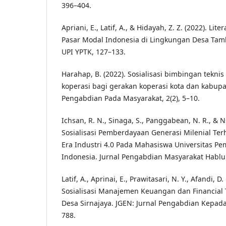
396–404.
Apriani, E., Latif, A., & Hidayah, Z. Z. (2022). Lite
Pasar Modal Indonesia di Lingkungan Desa Tamb
UPI YPTK, 127–133.
Harahap, B. (2022). Sosialisasi bimbingan tekni
koperasi bagi gerakan koperasi kota dan kabupa
Pengabdian Pada Masyarakat, 2(2), 5–10.
Ichsan, R. N., Sinaga, S., Panggabean, N. R., & Nst
Sosialisasi Pemberdayaan Generasi Milenial Te
Era Industri 4.0 Pada Mahasiswa Universitas P
Indonesia. Jurnal Pengabdian Masyarakat Hablu
Latif, A., Aprinai, E., Prawitasari, N. Y., Afandi, D. 
Sosialisasi Manajemen Keuangan dan Financia
Desa Sirnajaya. JGEN: Jurnal Pengabdian Kepada
788.