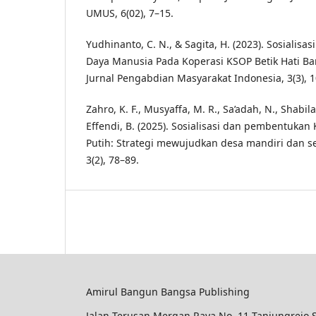
UMUS, 6(02), 7–15.
Yudhinanto, C. N., & Sagita, H. (2023). Sosial
Daya Manusia Pada Koperasi KSOP Betik Hati B
Jurnal Pengabdian Masyarakat Indonesia, 3(3), 
Zahro, K. F., Musyaffa, M. R., Sa’adah, N., Shabila,
Effendi, B. (2025). Sosialisasi dan pembentuka
Putih: Strategi mewujudkan desa mandiri dan se
3(2), 78–89.
Amirul Bangun Bangsa Publishing
Jalan Terusan Mergan Raya No. 11 Tanjungrejo