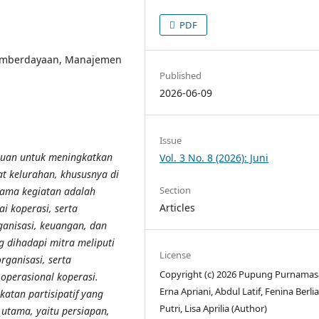
PDF
 Pemberdayaan, Manajemen
Published
2026-06-09
Issue
juan untuk meningkatkan
Vol. 3 No. 8 (2026): Juni
at kelurahan, khususnya di
Section
ama kegiatan adalah
Articles
 koperasi, serta
anisasi, keuangan, dan
 dihadapi mitra meliputi
License
rganisasi, serta
Copyright (c) 2026 Pupung Purnamasa
operasional koperasi.
Erna Apriani, Abdul Latif, Fenina Berli
tan partisipatif yang
Putri, Lisa Aprilia (Author)
 utama, yaitu persiapan,