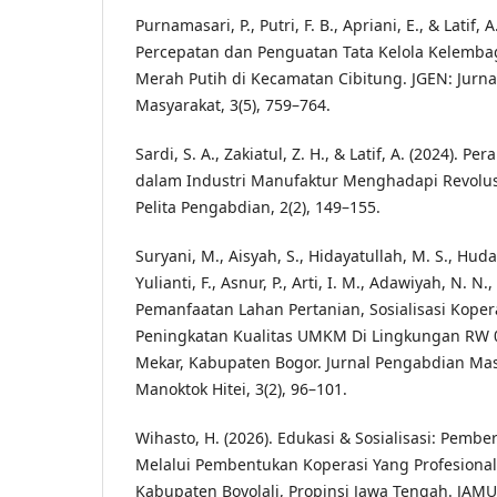
Purnamasari, P., Putri, F. B., Apriani, E., & Latif, A
Percepatan dan Penguatan Tata Kelola Kelemba
Merah Putih di Kecamatan Cibitung. JGEN: Jurn
Masyarakat, 3(5), 759–764.
Sardi, S. A., Zakiatul, Z. H., & Latif, A. (2024). P
dalam Industri Manufaktur Menghadapi Revolusi 
Pelita Pengabdian, 2(2), 149–155.
Suryani, M., Aisyah, S., Hidayatullah, M. S., Huda,
Yulianti, F., Asnur, P., Arti, I. M., Adawiyah, N. N.,
Pemanfaatan Lahan Pertanian, Sosialisasi Koper
Peningkatan Kualitas UMKM Di Lingkungan RW 
Mekar, Kabupaten Bogor. Jurnal Pengabdian M
Manoktok Hitei, 3(2), 96–101.
Wihasto, H. (2026). Edukasi & Sosialisasi: Pemb
Melalui Pembentukan Koperasi Yang Profesional
Kabupaten Boyolali, Propinsi Jawa Tengah. JAMU