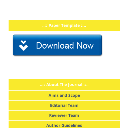
..:: Paper Template ::..
..:: About The Journal ::..
Aims and Scope
Editorial Team
Reviewer Team
Author Guidelines