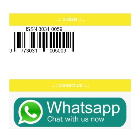
..:: E-ISSN ::..
..:: Contact Us ::..