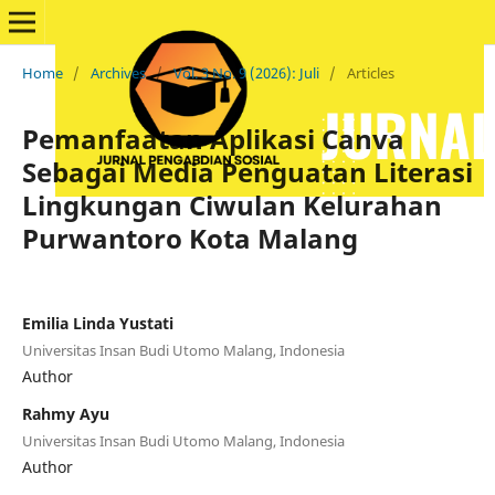
Home
/
Archives
/
Vol. 3 No. 9 (2026): Juli
/
Articles
Pemanfaatan Aplikasi Canva
Sebagai Media Penguatan Literasi
Lingkungan Ciwulan Kelurahan
Purwantoro Kota Malang
Emilia Linda Yustati
Universitas Insan Budi Utomo Malang, Indonesia
Author
Rahmy Ayu
Universitas Insan Budi Utomo Malang, Indonesia
Author