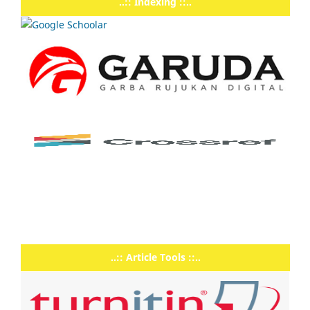
..:: Indexing ::..
..:: Article Tools ::..