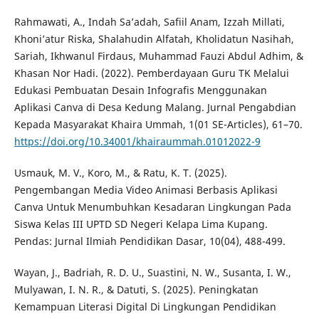
Rahmawati, A., Indah Sa’adah, Safiil Anam, Izzah Millati,
Khoni’atur Riska, Shalahudin Alfatah, Kholidatun Nasihah,
Sariah, Ikhwanul Firdaus, Muhammad Fauzi Abdul Adhim, &
Khasan Nor Hadi. (2022). Pemberdayaan Guru TK Melalui
Edukasi Pembuatan Desain Infografis Menggunakan
Aplikasi Canva di Desa Kedung Malang. Jurnal Pengabdian
Kepada Masyarakat Khaira Ummah, 1(01 SE-Articles), 61–70.
https://doi.org/10.34001/khairaummah.01012022-9
Usmauk, M. V., Koro, M., & Ratu, K. T. (2025).
Pengembangan Media Video Animasi Berbasis Aplikasi
Canva Untuk Menumbuhkan Kesadaran Lingkungan Pada
Siswa Kelas III UPTD SD Negeri Kelapa Lima Kupang.
Pendas: Jurnal Ilmiah Pendidikan Dasar, 10(04), 488-499.
Wayan, J., Badriah, R. D. U., Suastini, N. W., Susanta, I. W.,
Mulyawan, I. N. R., & Datuti, S. (2025). Peningkatan
Kemampuan Literasi Digital Di Lingkungan Pendidikan