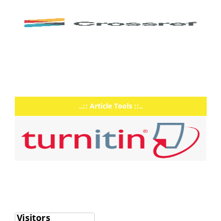
..:: Article Tools ::..