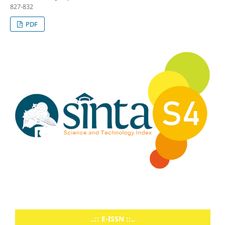
827-832
PDF
..:: E-ISSN ::..