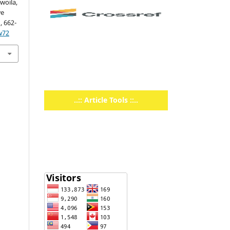
woila,
we
), 662-
w72
..:: Article Tools ::..