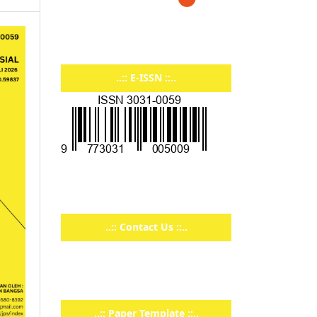
..:: E-ISSN ::..
..:: Contact Us ::..
..:: Paper Template ::..