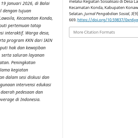
melalui Kegiatan Sosialisasi di Desa La
 19 Januari 2026, di Balai
Kecamatan Konda, Kabupaten Kona
al dengan tujuan
Selatan.
Jurnal Pengabdian Sosial
,
3
(9
 Lawoila, Kecamatan Konda,
669.
https://doi.org/10.59837/0xn6y
puti pertemuan tatap
More Citation Formats
i interaktif. Warga desa,
serta program KKN dari IAIN
puti hak dan kewajiban
, serta saluran layanan
hatan. Peningkatan
elama kegiatan
an dalam sesi diskusi dan
ggunaan intervensi edukasi
i daerah pedesaan dan
overage
di Indonesia.