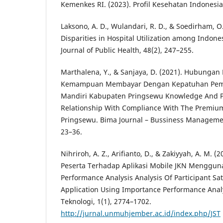
Kemenkes RI. (2023). Profil Kesehatan Indonesi
Laksono, A. D., Wulandari, R. D., & Soedirham, O
Disparities in Hospital Utilization among Indone
Journal of Public Health, 48(2), 247–255.
Marthalena, Y., & Sanjaya, D. (2021). Hubunga
Kemampuan Membayar Dengan Kepatuhan Pemba
Mandiri Kabupaten Pringsewu Knowledge And P
Relationship With Compliance With The Premium
Pringsewu. Bima Journal – Bussiness Managemen
23–36.
Nihriroh, A. Z., Arifianto, D., & Zakiyyah, A. M. 
Peserta Terhadap Aplikasi Mobile JKN Menggun
Performance Analysis Analysis Of Participant Sa
Application Using Importance Performance Analy
Teknologi, 1(1), 2774–1702.
http://jurnal.unmuhjember.ac.id/index.php/JST