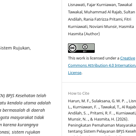
Lisnawati, Fajar Kurniawan, Tawakal
Tawakal, Muhammad Al Rajab, Sultan
Andilah, Rania Fatrizza Pritami, Fitri
Kurniawati, Noviani Munsir, Hasmita
Hasmita (Author)
Sistem Rujukan,
This work is licensed under a
Creative
Commons Attribution 4.0 Internation
License
.
How to Cite
N) BPJS Kesehatan telah
Harun, M. F., Sulaksana, G. W. P. ., Lis
satu kendala utama adalah
L., Kurniawan, F. ., Tawakal, T., Al Rajab,
a bermasalah di daerah
Andilah, S. ., Pritami, R. F. ., Kurniawati, 
ggota masyarakat tidak
Munsir, N. ., & Hasmita, H. (2026).
m karena kurangnya
Peningkatan Pemahaman Masyaraka
tentang Sistem Pelayanan BPJS Kese
nasi, sistem rujukan