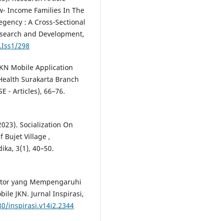
ow- Income Families In The
gency : A Cross-Sectional
Research and Development,
.Iss1/298
 JKN Mobile Application
 Health Surakarta Branch
E - Articles), 66–76.
(2023). Socialization On
Bujet Village ,
ka, 3(1), 40–50.
 Faktor yang Mempengaruhi
ile JKN. Jurnal Inspirasi,
80/inspirasi.v14i2.2344