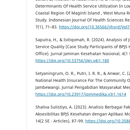
Determinants Of Health Service Utilization In L
Coastal Region Of Maginti Island , West Muna Re
Study. Indonesian Journal Of Health Sciences 
7(1), 71–83.
https://doi.org/10.36566/ijhsrd/Vol7
Saputra, H., & Isitiqomah, R. (2024). Analysis of
Service Quality (Case Study Participants of BPJS
Office). Jurnal Jaminan Kesehatan Nasional, 4(1 S
https://doi.org/10.53756/jjkn.v4i1.180
Setyaningrum, O. R., Putri, I. R. R., & Anwar, C. 
National Health Insurance For The Community Of 
Jambewangi. Jurnal Pengabdian Masyarakat Medi
https://doi.org/10.23917/jpmmedika.v3i1.1614
Shaliva Sulistiyo, A. (2023). Analisis Berbagai
Aksesibilitas BPJS Kesehatan dengan Aplikasi Mob
14(2 SE - Articles), 87–99.
https://doi.org/10.358