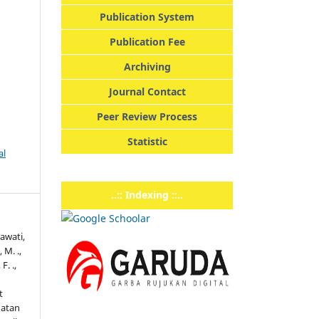
Publication System
Publication Fee
Archiving
Journal Contact
Peer Review Process
Statistic
al
..:: Indexing ::..
nawati,
 M. .,
F. .,
t
hatan