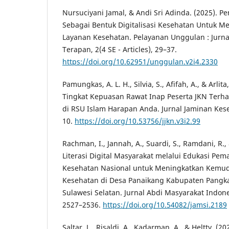
Nursuciyani Jamal, & Andi Sri Adinda. (2025). 
Sebagai Bentuk Digitalisasi Kesehatan Untuk Me
Layanan Kesehatan. Pelayanan Unggulan : Jurn
Terapan, 2(4 SE - Articles), 29–37.
https://doi.org/10.62951/unggulan.v2i4.2330
Pamungkas, A. L. H., Silvia, S., Afifah, A., & Arli
Tingkat Kepuasan Rawat Inap Peserta JKN Terha
di RSU Islam Harapan Anda. Jurnal Jaminan Kese
10.
https://doi.org/10.53756/jjkn.v3i2.99
Rachman, I., Jannah, A., Suardi, S., Ramdani, R., 
Literasi Digital Masyarakat melalui Edukasi Pe
Kesehatan Nasional untuk Meningkatkan Kemu
Kesehatan di Desa Panaikang Kabupaten Pangk
Sulawesi Selatan. Jurnal Abdi Masyarakat Indonesi
2527–2536.
https://doi.org/10.54082/jamsi.2189
Saltar, L., Risaldi, A., Kadarman, A., & Heltty. (2