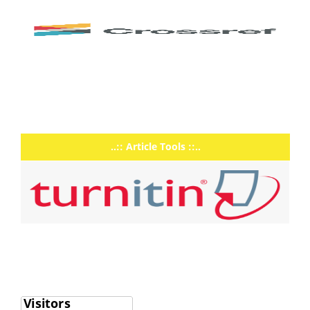
..:: Article Tools ::..