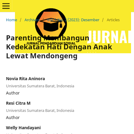
Home
/
Archives
/
Vol. 1 No. 2 (2023): Desember
/
Articles
Parenting Membangun
Kedekatan Hati Dengan Anak
Lewat Mendongeng
Novia Rita Aninora
Universitas Sumatera Barat, Indonesia
Author
Resi Citra M
Universitas Sumatera Barat, Indonesia
Author
Welly Handayani