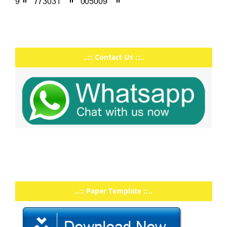
..:: Contact Us ::..
..:: Paper Template ::..