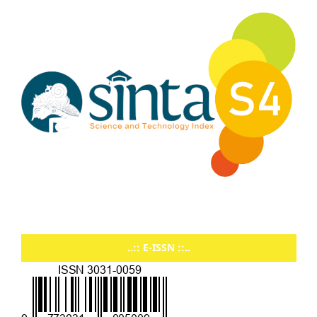
..:: E-ISSN ::..