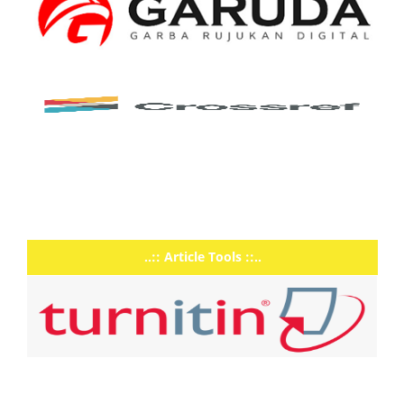
..:: Article Tools ::..