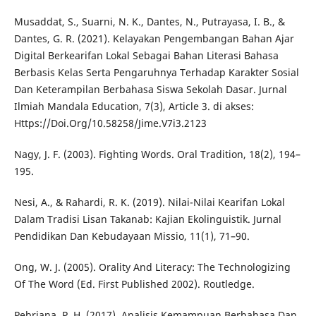
Musaddat, S., Suarni, N. K., Dantes, N., Putrayasa, I. B., &
Dantes, G. R. (2021). Kelayakan Pengembangan Bahan Ajar
Digital Berkearifan Lokal Sebagai Bahan Literasi Bahasa
Berbasis Kelas Serta Pengaruhnya Terhadap Karakter Sosial
Dan Keterampilan Berbahasa Siswa Sekolah Dasar. Jurnal
Ilmiah Mandala Education, 7(3), Article 3. di akses:
Https://Doi.Org/10.58258/Jime.V7i3.2123
Nagy, J. F. (2003). Fighting Words. Oral Tradition, 18(2), 194–
195.
Nesi, A., & Rahardi, R. K. (2019). Nilai-Nilai Kearifan Lokal
Dalam Tradisi Lisan Takanab: Kajian Ekolinguistik. Jurnal
Pendidikan Dan Kebudayaan Missio, 11(1), 71–90.
Ong, W. J. (2005). Orality And Literacy: The Technologizing
Of The Word (Ed. First Published 2002). Routledge.
Pebriana, P. H. (2017). Analisis Kemampuan Berbahasa Dan