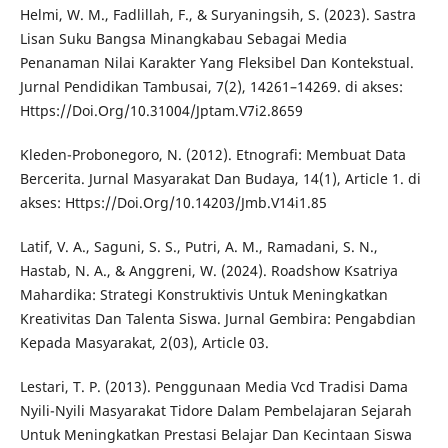
Helmi, W. M., Fadlillah, F., & Suryaningsih, S. (2023). Sastra
Lisan Suku Bangsa Minangkabau Sebagai Media
Penanaman Nilai Karakter Yang Fleksibel Dan Kontekstual.
Jurnal Pendidikan Tambusai, 7(2), 14261–14269. di akses:
Https://Doi.Org/10.31004/Jptam.V7i2.8659
Kleden-Probonegoro, N. (2012). Etnografi: Membuat Data
Bercerita. Jurnal Masyarakat Dan Budaya, 14(1), Article 1. di
akses: Https://Doi.Org/10.14203/Jmb.V14i1.85
Latif, V. A., Saguni, S. S., Putri, A. M., Ramadani, S. N.,
Hastab, N. A., & Anggreni, W. (2024). Roadshow Ksatriya
Mahardika: Strategi Konstruktivis Untuk Meningkatkan
Kreativitas Dan Talenta Siswa. Jurnal Gembira: Pengabdian
Kepada Masyarakat, 2(03), Article 03.
Lestari, T. P. (2013). Penggunaan Media Vcd Tradisi Dama
Nyili-Nyili Masyarakat Tidore Dalam Pembelajaran Sejarah
Untuk Meningkatkan Prestasi Belajar Dan Kecintaan Siswa