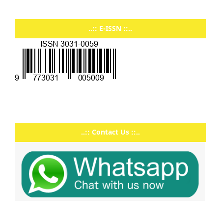
..:: E-ISSN ::..
..:: Contact Us ::..