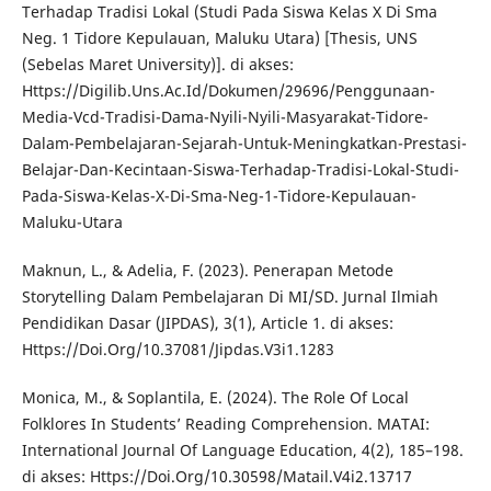
Terhadap Tradisi Lokal (Studi Pada Siswa Kelas X Di Sma
Neg. 1 Tidore Kepulauan, Maluku Utara) [Thesis, UNS
(Sebelas Maret University)]. di akses:
Https://Digilib.Uns.Ac.Id/Dokumen/29696/Penggunaan-
Media-Vcd-Tradisi-Dama-Nyili-Nyili-Masyarakat-Tidore-
Dalam-Pembelajaran-Sejarah-Untuk-Meningkatkan-Prestasi-
Belajar-Dan-Kecintaan-Siswa-Terhadap-Tradisi-Lokal-Studi-
Pada-Siswa-Kelas-X-Di-Sma-Neg-1-Tidore-Kepulauan-
Maluku-Utara
Maknun, L., & Adelia, F. (2023). Penerapan Metode
Storytelling Dalam Pembelajaran Di MI/SD. Jurnal Ilmiah
Pendidikan Dasar (JIPDAS), 3(1), Article 1. di akses:
Https://Doi.Org/10.37081/Jipdas.V3i1.1283
Monica, M., & Soplantila, E. (2024). The Role Of Local
Folklores In Students’ Reading Comprehension. MATAI:
International Journal Of Language Education, 4(2), 185–198.
di akses: Https://Doi.Org/10.30598/Matail.V4i2.13717