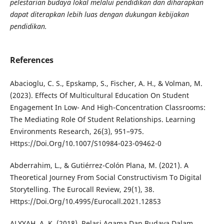
pelestarian budaya lokal melalui pendidikan dan diharapkan
dapat diterapkan lebih luas dengan dukungan kebijakan
pendidikan.
References
Abacioglu, C. S., Epskamp, S., Fischer, A. H., & Volman, M.
(2023). Effects Of Multicultural Education On Student
Engagement In Low- And High-Concentration Classrooms:
The Mediating Role Of Student Relationships. Learning
Environments Research, 26(3), 951–975.
Https://Doi.Org/10.1007/S10984-023-09462-0
Abderrahim, L., & Gutiérrez-Colón Plana, M. (2021). A
Theoretical Journey From Social Constructivism To Digital
Storytelling. The Eurocall Review, 29(1), 38.
Https://Doi.Org/10.4995/Eurocall.2021.12853
ALYYAH, A. K. (2018). Relasi Agama Dan Budaya Dalam