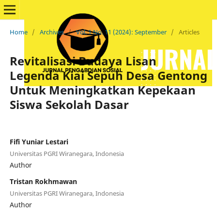
Home
/
Archives
/
Vol. 1 No. 11 (2024): September
/
Articles
Revitalisasi Budaya Lisan
Legenda Kiai Sepuh Desa Gentong
Untuk Meningkatkan Kepekaan
Siswa Sekolah Dasar
Fifi Yuniar Lestari
Universitas PGRI Wiranegara, Indonesia
Author
Tristan Rokhmawan
Universitas PGRI Wiranegara, Indonesia
Author