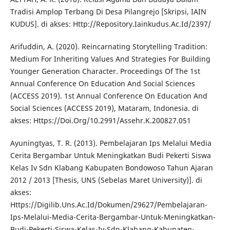
Tradisi Amplop Terbang Di Desa Pilangrejo [Skripsi, IAIN
KUDUS]. di akses: Http://Repository.Iainkudus.Ac.Id/2397/
Arifuddin, A. (2020). Reincarnating Storytelling Tradition:
Medium For Inheriting Values And Strategies For Building
Younger Generation Character. Proceedings Of The 1st
Annual Conference On Education And Social Sciences
(ACCESS 2019). 1st Annual Conference On Education And
Social Sciences (ACCESS 2019), Mataram, Indonesia. di
akses: Https://Doi.Org/10.2991/Assehr.K.200827.051
Ayuningtyas, T. R. (2013). Pembelajaran Ips Melalui Media
Cerita Bergambar Untuk Meningkatkan Budi Pekerti Siswa
Kelas Iv Sdn Klabang Kabupaten Bondowoso Tahun Ajaran
2012 / 2013 [Thesis, UNS (Sebelas Maret University)]. di
akses:
Https://Digilib.Uns.Ac.Id/Dokumen/29627/Pembelajaran-
Ips-Melalui-Media-Cerita-Bergambar-Untuk-Meningkatkan-
Budi-Pekerti-Siswa-Kelas-Iv-Sdn-Klabang-Kabupaten-