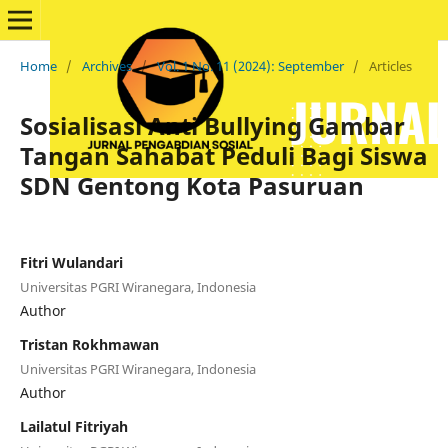
Home
/
Archives
/
Vol. 1 No. 11 (2024): September
/
Articles
Sosialisasi Anti Bullying Gambar
Tangan Sahabat Peduli Bagi Siswa
SDN Gentong Kota Pasuruan
Fitri Wulandari
Universitas PGRI Wiranegara, Indonesia
Author
Tristan Rokhmawan
Universitas PGRI Wiranegara, Indonesia
Author
Lailatul Fitriyah