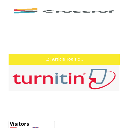
..:: Article Tools ::..