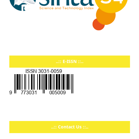
..:: E-ISSN ::..
..:: Contact Us ::..