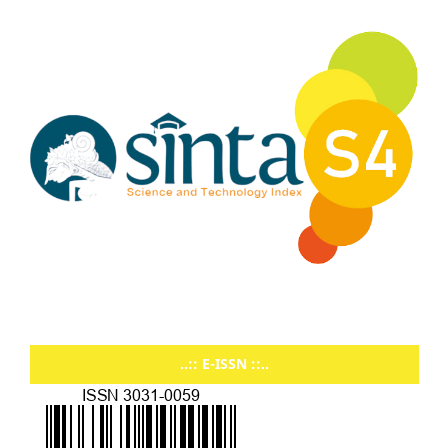
..:: E-ISSN ::..