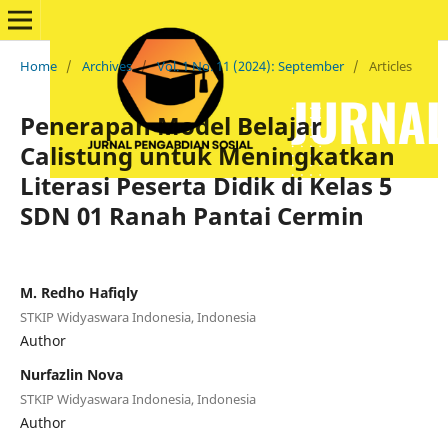
Home
/
Archives
/
Vol. 1 No. 11 (2024): September
/
Articles
Penerapan Model Belajar
Calistung untuk Meningkatkan
Literasi Peserta Didik di Kelas 5
SDN 01 Ranah Pantai Cermin
M. Redho Hafiqly
STKIP Widyaswara Indonesia, Indonesia
Author
Nurfazlin Nova
STKIP Widyaswara Indonesia, Indonesia
Author