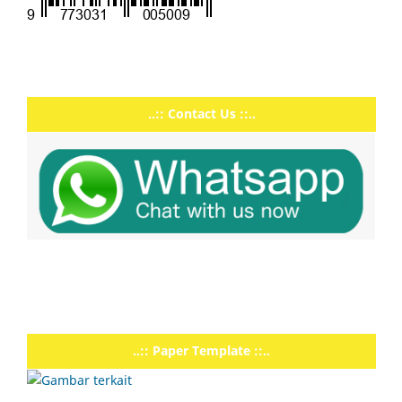
..:: Contact Us ::..
..:: Paper Template ::..