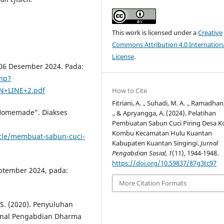
This work is licensed under a
Creative
Commons Attribution 4.0 Internation
License
.
l 06 Desember 2024. Pada:
php?
N+LINE+2.pdf
How to Cite
Fitriani, A. ., Suhadi, M. A. ., Ramadhan
 Homemade”. Diakses
., & Apryangga, A. (2024). Pelatihan
Pembuatan Sabun Cuci Piring Desa K
Kombu Kecamatan Hulu Kuantan
icle/membuat-sabun-cuci-
Kabupaten Kuantan Singingi.
Jurnal
Pengabdian Sosial
,
1
(11), 1944-1948.
https://doi.org/10.59837/87g3tc97
eptember 2024, pada:
More Citation Formats
, S. (2020). Penyuluhan
urnal Pengabdian Dharma