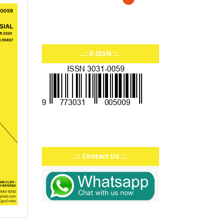
..:: E-ISSN ::..
..:: Contact Us ::..