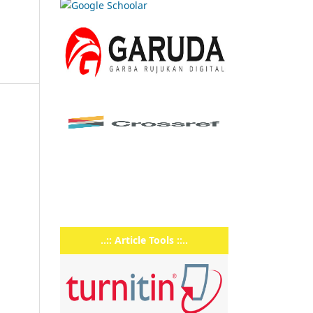
..:: Article Tools ::..