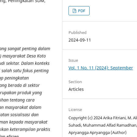
iring, Peningkatan SDM,
PDF
Published
2024-09-11
yang sangat penting dalam
) masyarakat Desa Koto
Issue
di sekitar. Dalam konteks
Vol. 1 No. 11 (2024): September
 salah satu fokus penting
ap peningkatan
Section
ang berada di sektor
Articles
merupakan produk yang
tihan tentang cara
an masyarakat dalam
License
tan sosialisasi dan
Copyright (c) 2024 Arika Fitriani, M. Al
aman kepada masyarakat
Suhadi, Muhammad Alfad Ramadhan
ikan keterampilan praktis
Apryangga Apryangga (Author)
an efisien.