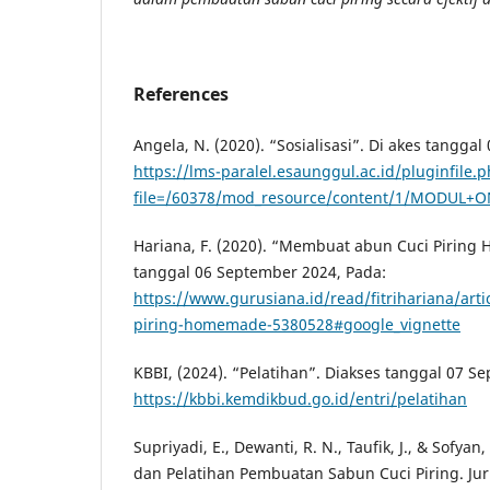
References
Angela, N. (2020). “Sosialisasi”. Di akes tangga
https://lms-paralel.esaunggul.ac.id/pluginfile.
file=/60378/mod_resource/content/1/MODUL+O
Hariana, F. (2020). “Membuat abun Cuci Piring
tanggal 06 September 2024, Pada:
https://www.gurusiana.id/read/fitrihariana/art
piring-homemade-5380528#google_vignette
KBBI, (2024). “Pelatihan”. Diakses tanggal 07 S
https://kbbi.kemdikbud.go.id/entri/pelatihan
Supriyadi, E., Dewanti, R. N., Taufik, J., & Sofyan
dan Pelatihan Pembuatan Sabun Cuci Piring. J