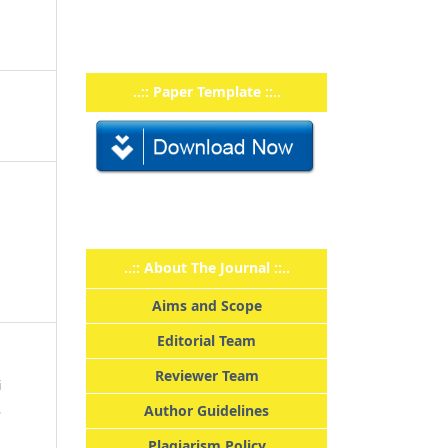
..:: Paper Template ::..
..:: About The Journal ::..
Aims and Scope
Editorial Team
Reviewer Team
i
,
Author Guidelines
Plagiarism Policy