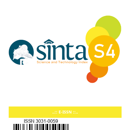
..:: E-ISSN ::..