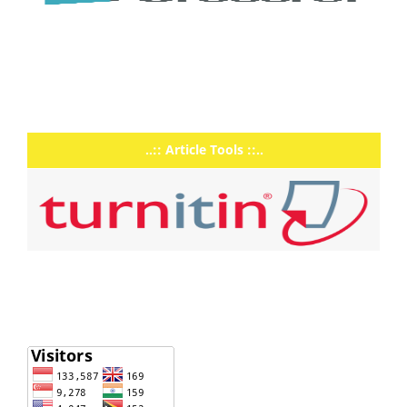
..:: Article Tools ::..