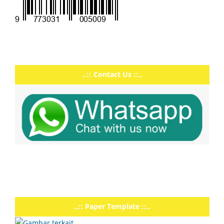
..:: Contact Us ::..
..:: Paper Template ::..