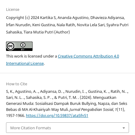
License
Copyright (c) 2024 Kartika S, Ananda Agustino, Dhavieza Adiyansa,
Irfan Nurudin, Keni Gustina, Nala Ratih, Novita Lela Sari, Syahra Putri
Sahasika, Tiara Mutia Putri (Author)
This work is licensed under a
Creative Commons Attribution 4.0
International License
.
How to Cite
S, K., Agustino, A. ., Adiyansa, D. ., Nurudin, I. ., Gustina, K. ., Ratih, N. .,
Sari, N. L. ., Sahasika, S. P. ., & Putri, T. M. . (2024). Menguatkan
Generasi Muda: Sosialisasi Dampak Buruk Bullying, Napza, dan Seks
Bebas di MA Al-Khairiyah Way Muli.
Jurnal Pengabdian Sosial
,
1
(11),
1957-1966.
https://doi.org/10.59837/ata5fn51
More Citation Formats