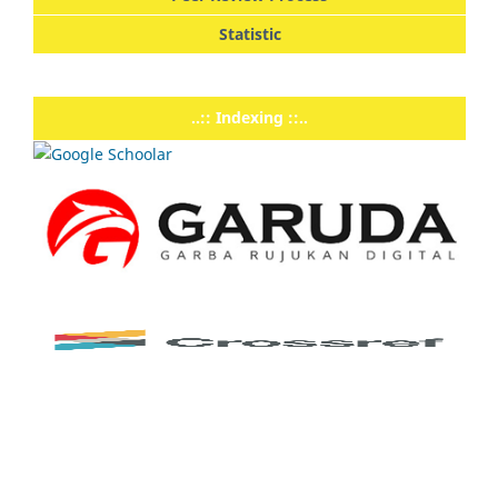
Statistic
..:: Indexing ::..