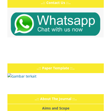
..:: Contact Us ::..
..:: Paper Template ::..
..:: About The Journal ::..
Aims and Scope