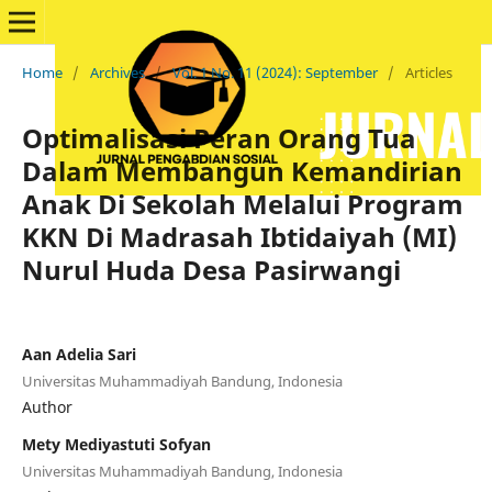
Home
/
Archives
/
Vol. 1 No. 11 (2024): September
/
Articles
Optimalisasi Peran Orang Tua
Dalam Membangun Kemandirian
Anak Di Sekolah Melalui Program
KKN Di Madrasah Ibtidaiyah (MI)
Nurul Huda Desa Pasirwangi
Aan Adelia Sari
Universitas Muhammadiyah Bandung, Indonesia
Author
Mety Mediyastuti Sofyan
Universitas Muhammadiyah Bandung, Indonesia