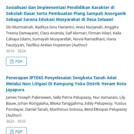
Sosialisasi dan Implementasi Pendidikan Karakter di
Sekolah Dasar Serta Pembuatan Plang Sampah Anorganik
Sebagai Sarana Edukasi Masyarakat di Desa Selaawi
Siti Mutmainah, Raditya Isnu Herianto, Aneu Nurjanah, Anggita
Tresna Damayanti, Clara Ananda, Saif Alomari, Firman Hilari, Kaila
Cahaya Islami, Sumayah Musyarafah, Novia Ramadhani, Hana
Fauziyyah, Teofilus Ardian Hopeman (Author)
3616 - 3624
PDF
Penerapan IPTEKS Penyelesaian Sengketa Tanah Adat
Melalui Non Litigasi Di Kampung Yoka Distrik Heram Kota
Jayapura
James Yoseph Palenewen, Sella Petrix Pelupessy, Nur Asmarani, Lily
Bauw, Johan Rongalaha, Biloka Tanggahma, Eddy Pelupessy, Yustus
Pondayar, Daniel Tanati, Marthinus Solossa, Berd Elkiopas Pelupessy
(Author)
3625 - 3633
PDF