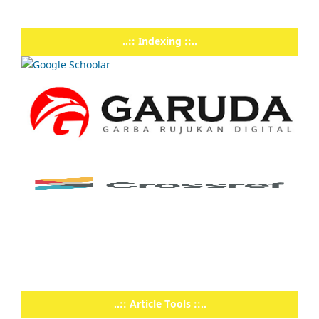
..:: Indexing ::..
..:: Article Tools ::..