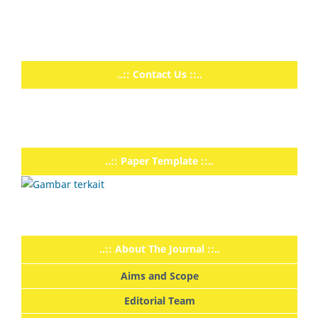
..:: Contact Us ::..
..:: Paper Template ::..
..:: About The Journal ::..
Aims and Scope
Editorial Team