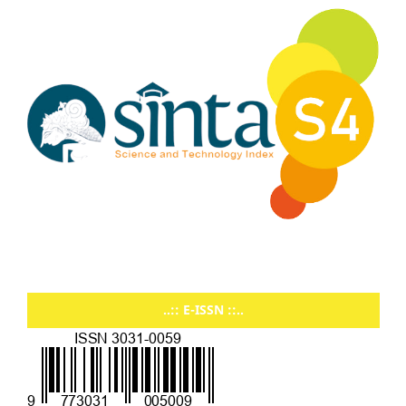
..:: E-ISSN ::..