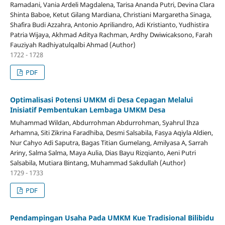
Ramadani, Vania Ardeli Magdalena, Tarisa Ananda Putri, Devina Clara
Shinta Baboe, Ketut Gilang Mardiana, Christiani Margaretha Sinaga,
Shafira Budi Azzahra, Antonio Apriliandro, Adi Kristianto, Yudhistira
Patria Wijaya, Akhmad Aditya Rachman, Ardhy Dwiwicaksono, Farah
Fauziyah Radhiyatulqalbi Ahmad (Author)
1722 - 1728
PDF
Optimalisasi Potensi UMKM di Desa Cepagan Melalui
Inisiatif Pembentukan Lembaga UMKM Desa
Muhammad Wildan, Abdurrohman Abdurrohman, Syahrul Ihza
Arhamna, Siti Zikrina Faradhiba, Desmi Salsabila, Fasya Aqiyla Aldien,
Nur Cahyo Adi Saputra, Bagas Titian Gumelang, Amilyasa A, Sarrah
Ariny, Salma Salma, Maya Aulia, Dias Bayu Rizqianto, Aeni Putri
Salsabila, Mutiara Bintang, Muhammad Sakdullah (Author)
1729 - 1733
PDF
Pendampingan Usaha Pada UMKM Kue Tradisional Bilibidu