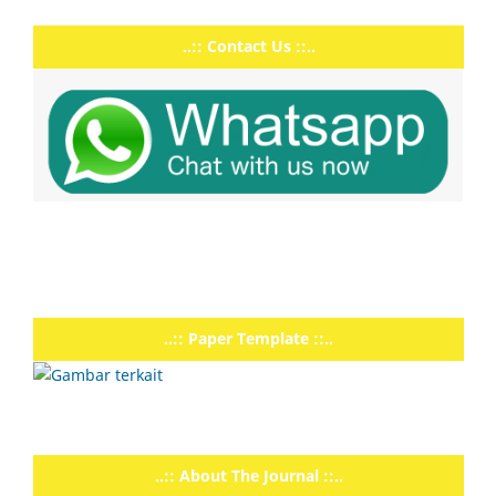
..:: Contact Us ::..
..:: Paper Template ::..
..:: About The Journal ::..