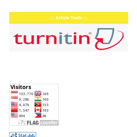
..:: Article Tools ::..