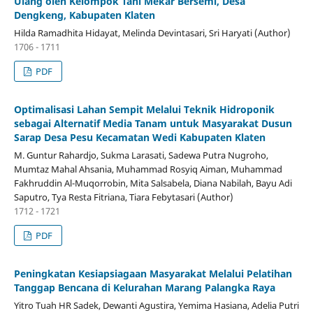
Ulang oleh Kelompok Tani Mekar Bersemi, Desa
Dengkeng, Kabupaten Klaten
Hilda Ramadhita Hidayat, Melinda Devintasari, Sri Haryati (Author)
1706 - 1711
PDF
Optimalisasi Lahan Sempit Melalui Teknik Hidroponik
sebagai Alternatif Media Tanam untuk Masyarakat Dusun
Sarap Desa Pesu Kecamatan Wedi Kabupaten Klaten
M. Guntur Rahardjo, Sukma Larasati, Sadewa Putra Nugroho,
Mumtaz Mahal Ahsania, Muhammad Rosyiq Aiman, Muhammad
Fakhruddin Al-Muqorrobin, Mita Salsabela, Diana Nabilah, Bayu Adi
Saputro, Tya Resta Fitriana, Tiara Febytasari (Author)
1712 - 1721
PDF
Peningkatan Kesiapsiagaan Masyarakat Melalui Pelatihan
Tanggap Bencana di Kelurahan Marang Palangka Raya
Yitro Tuah HR Sadek, Dewanti Agustira, Yemima Hasiana, Adelia Putri