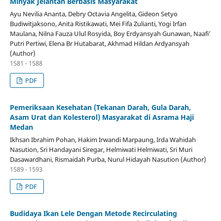
Minyak Jelantah Berbasis Masyarakat
Ayu Nevilia Ananta, Debry Octavia Angelita, Gideon Setyo
Budiwitjaksono, Anita Ristikawati, Mei Fifa Zulianti, Yogi Irfan
Maulana, Nilna Fauza Ulul Rosyida, Boy Erdyansyah Gunawan, Naafi’
Putri Pertiwi, Elena Br Hutabarat, Akhmad Hildan Ardyansyah
(Author)
1581 - 1588
PDF
Pemeriksaan Kesehatan (Tekanan Darah, Gula Darah,
Asam Urat dan Kolesterol) Masyarakat di Asrama Haji
Medan
Ikhsan Ibrahim Pohan, Hakim Irwandi Marpaung, Irda Wahidah
Nasution, Sri Handayani Siregar, Helmiwati Helmiwati, Sri Muri
Dasawardhani, Rismaidah Purba, Nurul Hidayah Nasution (Author)
1589 - 1593
PDF
Budidaya Ikan Lele Dengan Metode Recirculating