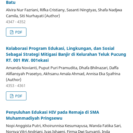
Batu
Alvira Nur Fazriani, Rifka Cristiany, Sasanti Ningtyas, Shafa Nadjwa
Camila, Siti Nurhayati (Author)
4347 - 4352
PDF
Kolaborasi Program Edukasi, Lingkungan, dan Sosial
Sebagai Strategi Mitigasi Banjir di Kelurahan Teluk Pucung
RT. 001 RW. 001ekasi
Amanda Novianti, Puput Puri Pramudita, Dhafa Bhilnazari, Daffa
Alifiansyah Prasetyo, Akhsanu Amala Ahmad, Annisa Eka Syafrina
(Author)
4353 - 4361
PDF
Penyuluhan Edukasi HIV pada Remaja di SMA
Muhammadiyah Pringsewu
Nopi Anggista Putri, Khoirunnisa Kesumayusa, Wanda Fatika Sari,
Norsya Vitri Andriani, Iyas Ishaeni, Firma Dwi Suryanti, Inda