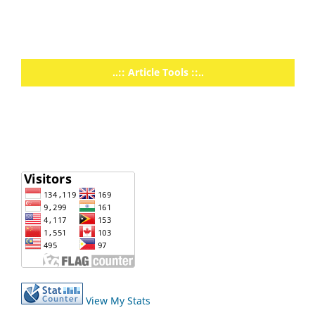
..:: Article Tools ::..
View My Stats