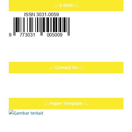
..:: E-ISSN ::..
..:: Contact Us ::..
..:: Paper Template ::..